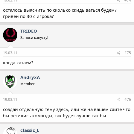
19.03.11
#74
осталось выяснить по сколько скидываться будем?
гривен по 30 с игрока?
TRIDEO
Заноси капусту!
19.03.11
#75
когда катаем?
AndryxA
Member
19.03.11
#76
создай отдельную тему здесь, или же на вашем сайте что
бы регились команды, так будет лучше как бы
classic_L