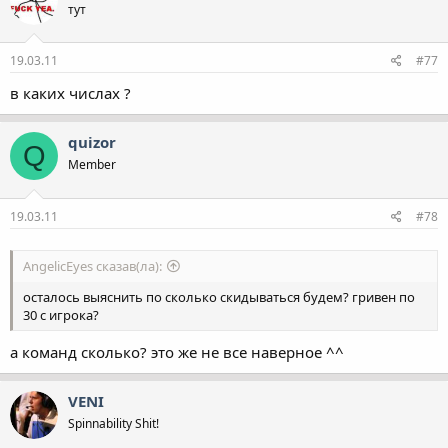
тут
19.03.11
#77
в каких числах ?
quizor
Q
Member
19.03.11
#78
AngelicEyes сказав(ла):
осталось выяснить по сколько скидываться будем? гривен по
30 с игрока?
а команд сколько? это же не все наверное ^^
VENI
Spinnability Shit!