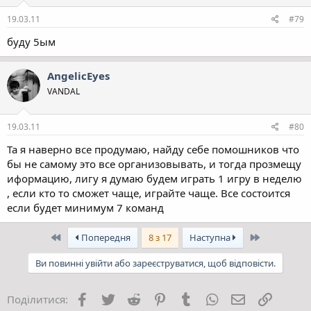
19.03.11
#79
буду 5ым
AngelicEyes
VANDAL
19.03.11
#80
Та я наверно все продумаю, найду себе помошников что
бы не самому это все организовывать, и тогда прозмещу
иформацию, лигу я думаю будем играть 1 игру в неделю
, если кто то сможет чаще, играйте чаще. Все состоится
если будет минимум 7 команд
Перший
Останній
Попередня
8 з 17
Наступна
Ви повинні увійти або зареєструватися, щоб відповісти.
Facebook
Twitter
Reddit
Pinterest
Tumblr
WhatsApp
E-mail
Посила
Поділитися: