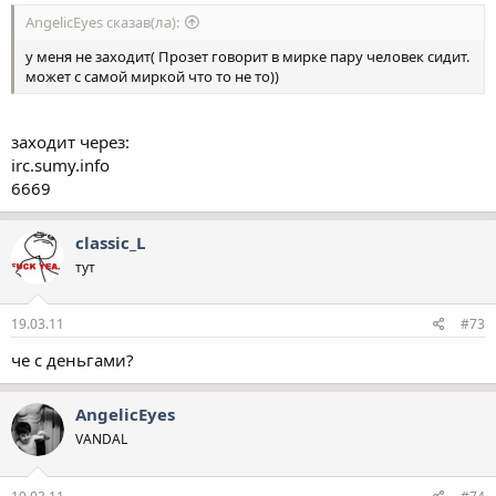
AngelicEyes сказав(ла):
у меня не заходит( Прозет говорит в мирке пару человек сидит.
может с самой миркой что то не то))
заходит через:
irc.sumy.info
6669
classic_L
тут
19.03.11
#73
че с деньгами?
AngelicEyes
VANDAL