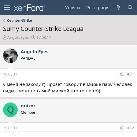
Увійти
Реєстрація
Counter-Strike
Sumy Counter-Strike Leagua
А
Д
AngelicEyes
17.03.11
в
а
т
т
AngelicEyes
о
а
VANDAL
р
с
т
т
е
в
19.03.11
#71
м
о
и
р
у меня не заходит( Прозет говорит в мирке пару человек
е
сидит. может с самой миркой что то не то))
н
н
я
quizor
Q
Member
19.03.11
#72