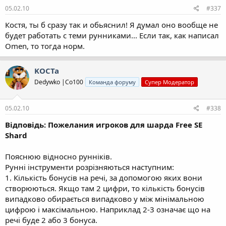
05.02.10
#337
Костя, ты б сразу так и обьяснил! Я думал оно вообще не
будет работать с теми рунниками... Если так, как написал
Оmen, то тогда норм.
KOCTa
Dedywkо |Co100
Команда форуму
Супер Модератор
05.02.10
#338
Відповідь: Пожелания игроков для шарда Free SE
Shard
Пояснюю відносно рунніків.
Рунні інструменти розрізняються наступним:
1. Кількість бонусів на речі, за допомогою яких вони
створюються. Якщо там 2 цифри, то кількість бонусів
випадково обирається випадково у між мінімальною
цифрою і максімальною. Наприклад 2-3 означає що на
речі буде 2 або 3 бонуса.