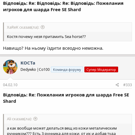
Відповідь: Re: Відповідь: Re: Відповідь: Пожелания
игроков для шарда Free SE Shard
XaReK сказав(ла):
Костя почему незя притамить Sea horse??
Навищо? На ньому їздити всеодно неможна.
KOCTa
Dedywkо |Co100
Команда форуму
Супер Модератор
04.02.10
#333
Відповідь: Re: Пожелания игроков для шарда Free SE
Shard
Ali сказав(ла):
а как вообще может делаться вещ из кожи металическим
рунником??? Есть 3 рунника для кожи, от их и добав туда