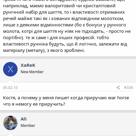
наприклад, маємо валоритовий чи кристалітовий
рунічний набір для шиття, то і властивості отриманих
речей майже такі як і кованих відповідним молотком,
лише з деякими відмінностями (бо є бонуси у рунного
молота, котрі для шиття ну ніяк не підходять, - просто не
портібні). те ж саме і для інших професій. тобто
властивості рунніка будуть, що й логічно, залежати від
матеріалу (металу), з якого зроблені.
XaReK
X
New Member
05.02.10
#336
Костя, а почему у меня пишет когда приручаю war horse
что я немогу ее приручить?
Ali
Member