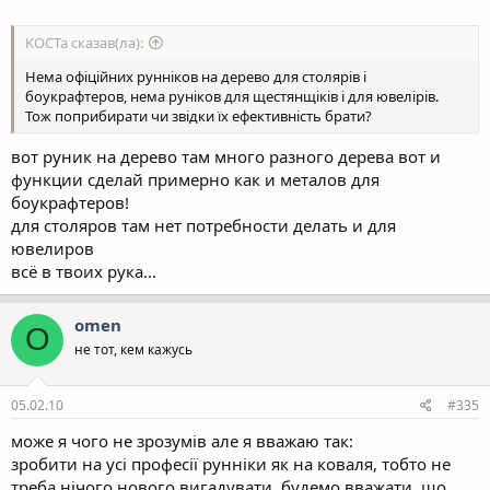
KOCTa сказав(ла):
Нема офіційних рунніков на дерево для столярів і
боукрафтеров, нема руніков для щестянщіків і для ювелірів.
Тож поприбирати чи звідки їх ефективність брати?
вот руник на дерево там много разного дерева вот и
функции сделай примерно как и металов для
боукрафтеров!
для столяров там нет потребности делать и для
ювелиров
всё в твоих рука...
omen
O
не тот, кем кажусь
05.02.10
#335
може я чого не зрозумів але я вважаю так:
зробити на усі професії рунніки як на коваля, тобто не
треба нічого нового вигадувати, будемо вважати, що,