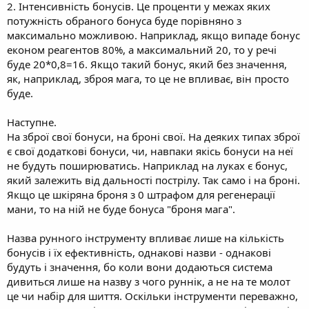
2. Інтенсивність бонусів. Це проценти у межах яких
потужність обраного бонуса буде порівняно з
максимально можливою. Наприклад, якщо випаде бонус
економ реагентов 80%, а максимальний 20, то у речі
буде 20*0,8=16. Якщо такий бонус, який без значення,
як, наприклад, зброя мага, то це не впливає, він просто
буде.
Наступне.
На зброї свої бонуси, на броні свої. На деяких типах зброї
є свої додаткові бонуси, чи, навпаки якісь бонуси на неї
не будуть поширюватись. Наприклад на луках є бонус,
який залежить від дальності пострілу. Так само і на броні.
Якщо це шкіряна броня з 0 штрафом для регенерації
мани, то на ній не буде бонуса "броня мага".
Назва рунного інструменту впливає лише на кількість
бонусів і їх ефективність, однакові назви - однакові
будуть і значення, бо коли вони додаються система
дивиться лише на назву з чого руннік, а не на те молот
це чи набір для шиття. Оскільки інструменти переважно,