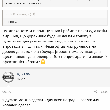
вместо металлических.
XaReK сказав(ла):
во во.... ))
Ну, як скажете. Я в принципі так і робив з початку, а потім
вирішив, що доречніше буде не ламати голову з
рунніками для різних винагород, а взяти з металів і
впровадити її для всіх. Нема офіційних рунніков на
дерево для столярів і боукрафтеров, нема руніков для
щестянщіків і для ювелірів. Тож поприбирати чи звідки їх
ефективність брати?
Dj ZEVS
№007
05.02.10
#334
я думаю можно сделать для всех награды! рас уж для
ковалей сделал!