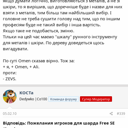
якщо думати логічно, виготовляються з металів, а не зі
шкіри, то я вирішив, що доречніше буде і назви для них
взяти з металів, тим більш там найбільший вибір. І
головне не треба сушити голову над тим, що по іншим
професіям буде не такий вибір і інша вартість.
Якщо таке не подобається, зміню.
Тільки на цей час маємо "шкалу" рунного інструменту
для металів і шкіри. По дереву доведеться щось
вигадувати.
По суті Оmen сказав вірно. Тож за:
+ я, + Оmen, + Ali.
проти:
- ZEVS.
KOCTa
Dedywkо |Co100
Команда форуму
Супер Модератор
05.02.10
#339
Відповідь: Пожелания игроков для шарда Free SE