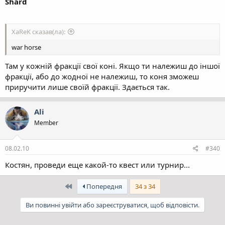
Shard
XaReK сказав(ла):
war horse
Там у кожній фракції свої коні. Якщо ти належиш до іншої
фракції, або до жодної не належиш, то коня зможеш
приручити лише своїй фракції. Здається так.
Ali
Member
08.02.10
#340
Костян, проведи еще какой-то квест или турнир...
Перший
Попередня
34 з 34
Ви повинні увійти або зареєструватися, щоб відповісти.