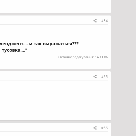
#54
енджент.... и так выражаться???
усовка...."
Останнє редагування:
14.11.06
#55
#56