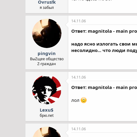
Ovrus!k
я забыл
14.11.06
Ответ: magnitola - main pro
надо ясно излогать свои м
несолидно... что люди поду
pingvin
ВыZщее общество
Z-граждан
14.11.06
Ответ: magnitola - main pro
лол
Lexu$
брю.net
14.11.06