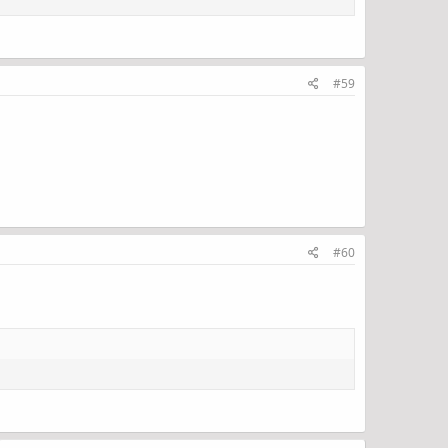
#59
#60