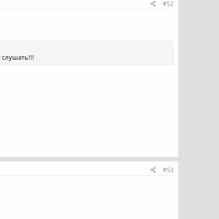
#52
т слушать!!!
#53