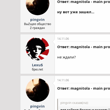
Ответ: magnitola - main pro
ну вот уже зашел...
pingvin
ВыZщее общество
Z-граждан
14.11.06
Ответ: magnitola - main pro
не ждали?
Lexu$
брю.net
14.11.06
Ответ: magnitola - main pro
pingvin сказав(ла):
pingvin
вот зайдет Лексус и скажет: "