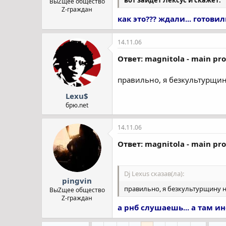
ВыZщее общество
Z-граждан
как это??? ждали... готовили
14.11.06
Ответ: magnitola - main pro
правильно, я безкультурщи
Lexu$
брю.net
14.11.06
Ответ: magnitola - main pro
Dj Lexus сказав(ла):
pingvin
правильно, я безкультурщину 
ВыZщее общество
Z-граждан
а рнб слушаешь... а там ино