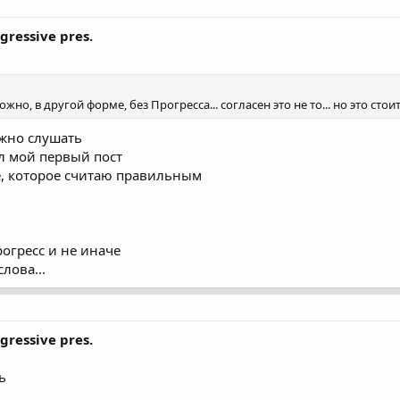
gressive pres.
ожно, в другой форме, без Прогресса... согласен это не то... но это стои
ужно слушать
ал мой первый пост
е, которое считаю правильным
огресс и не иначе
лова...
gressive pres.
ь