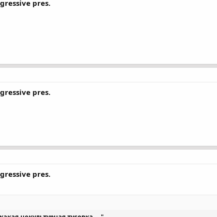
gressive pres.
gressive pres.
gressive pres.
какая некультурная тусовка...."