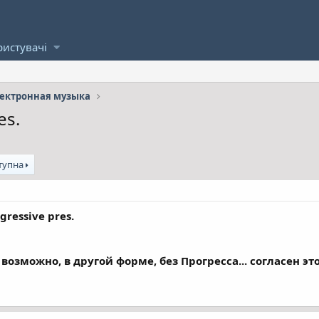
ристувачі
ектронная музыка
es.
тупна
gressive pres.
 возможно, в другой форме, без Прогресса... согласен это 