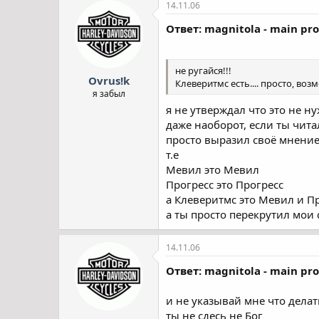
14.11.06
Ответ: magnitola - main pro
не ругайся!!!
Ovrus!k
Клеверитмс есть.... просто, возм
я забыл
я не утверждал что это не н
даже наоборот, если ты чит
просто выразил своё мнени
т.е
Мевил это Мевил
Прогресс это Прогресс
а Клеверитмс это Мевил и Пр
а ты просто перекрутил мои с
14.11.06
Ответ: magnitola - main pro
и не указывай мне что делат
ты не сдесь не Бог