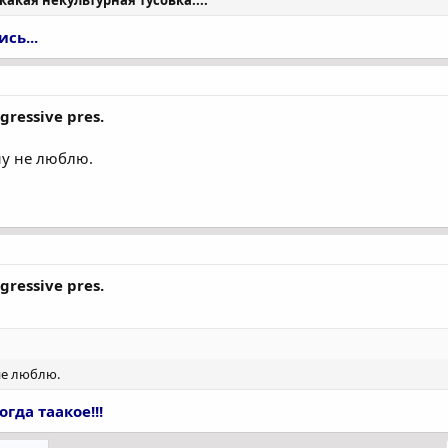
сь...
gressive pres.
ну не люблю.
gressive pres.
не люблю.
гда таакое!!!