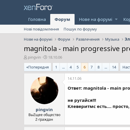
Головна
Форум
Нове на форумі
Ко
Нові повідомлення
Пошук по форуму
Нове на форумі
Форум
Развлечения
Музыка
Эл
magnitola - main progressive pr
А
Д
pingvin
18.10.06
в
а
Попередня
1
...
4
5
6
7
8
...
14
Нас
т
т
о
а
р
с
14.11.06
т
т
Ответ: magnitola - main pro
е
в
м
о
и
р
не ругайся!!!
е
Клеверитмс есть.... просто,
pingvin
н
н
ВыZщее общество
Z-граждан
я