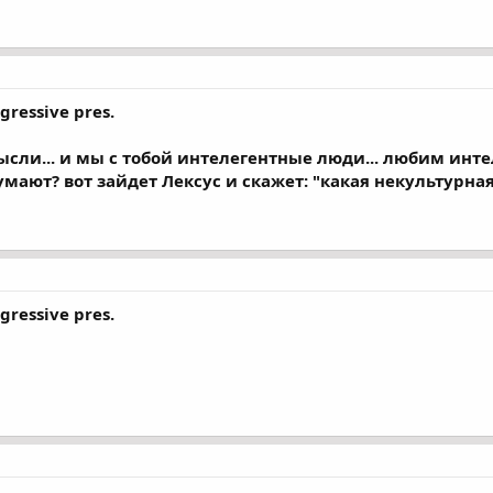
gressive pres.
ысли... и мы с тобой интелегентные люди... любим интел
мают? вот зайдет Лексус и скажет: "какая некультурная т
gressive pres.