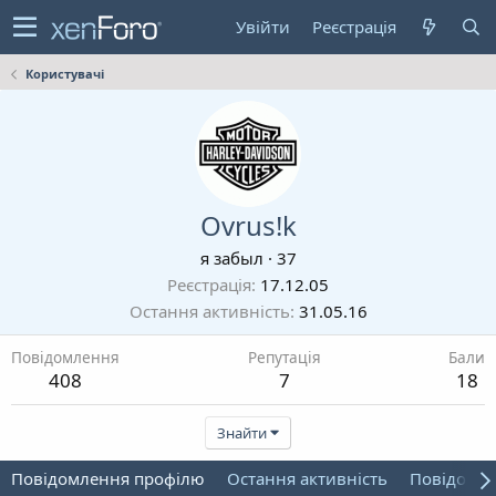
Увійти
Реєстрація
Користувачі
Ovrus!k
я забыл
·
37
Реєстрація
17.12.05
Остання активність
31.05.16
Повідомлення
Репутація
Бали
408
7
18
Знайти
Повідомлення профілю
Остання активність
Повідомл