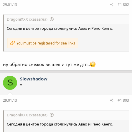
29.01.13
#1 802
DragoniXXX сказав(ла):
Сегодня в центре города столкнулись Авео и Рено Кенго.
You must be registered for see links
ну обратно снежок вышел и тут же дтп..
Slowshadow
S
*
29.01.13
#1 803
DragoniXXX сказав(ла):
Сегодня в центре города столкнулись Авео и Рено Кенго.