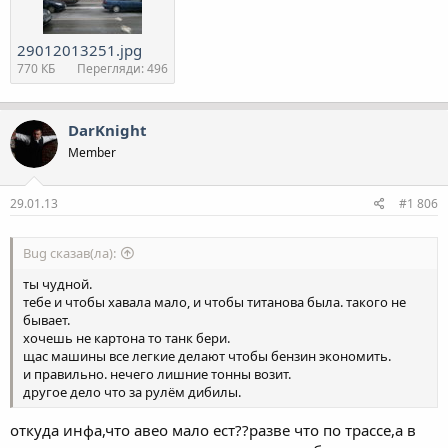
29012013251.jpg
770 КБ
Перегляди: 496
DarKnight
Member
29.01.13
#1 806
Bug сказав(ла):
ты чудной.
тебе и чтобы хавала мало, и чтобы титанова была. такого не
бывает.
хочешь не картона то танк бери.
щас машины все легкие делают чтобы бензин экономить.
и правильно. нечего лишние тонны возит.
другое дело что за рулём дибилы.
откуда инфа,что авео мало ест??разве что по трассе,а в