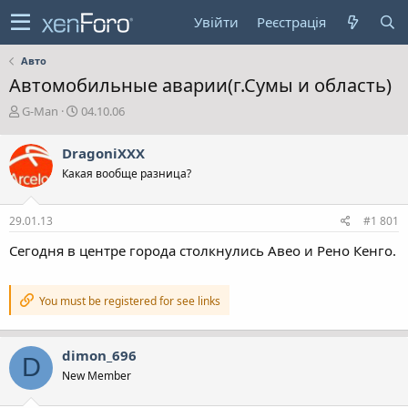
Увійти
Реєстрація
Авто
Автомобильные аварии(г.Сумы и область)
А
Д
G-Man
04.10.06
в
а
т
т
DragoniXXX
о
а
Какая вообще разница?
р
с
т
т
е
в
29.01.13
#1 801
м
о
и
р
Сегодня в центре города столкнулись Авео и Рено Кенго.
е
н
н
You must be registered for see links
я
dimon_696
D
New Member