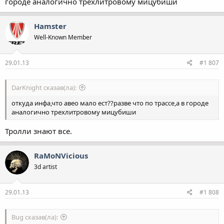
городе аналогично трехлитровому мицубиши
Hamster
Well-Known Member
29.01.13
#1 807
DarKnight сказав(ла):
откуда инфа,что авео мало ест??разве что по трассе,а в городе
аналогично трехлитровому мицубиши
Тролли знают все.
RaMoNVicious
3d artist
29.01.13
#1 808
Bug сказав(ла):