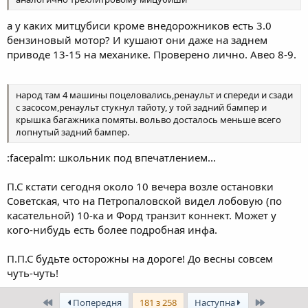
а у каких митцубиси кроме внедорожников есть 3.0
бензиновый мотор? И кушают они даже на заднем
приводе 13-15 на механике. Проверено лично. Авео 8-9.
народ там 4 машины поцеловались,ренаульт и спереди и сзади
с засосом,ренаульт стукнул тайоту, у той задний бампер и
крышка багажника помяты. вольво досталось меньше всего
лопнутый задний бампер.
:facepalm: школьник под впечатлением...
П.С кстати сегодня около 10 вечера возле остановки
Советская, что на Петропаловской видел лобовую (по
касательной) 10-ка и Форд транзит коннект. Может у
кого-нибудь есть более подробная инфа.
П.П.С будьте осторожны на дороге! До весны совсем
чуть-чуть!
Перший
Останній
Попередня
181 з 258
Наступна