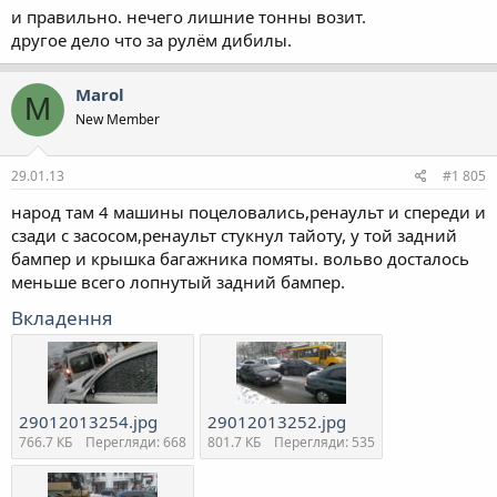
и правильно. нечего лишние тонны возит.
другое дело что за рулём дибилы.
Marol
M
New Member
29.01.13
#1 805
народ там 4 машины поцеловались,ренаульт и спереди и
сзади с засосом,ренаульт стукнул тайоту, у той задний
бампер и крышка багажника помяты. вольво досталось
меньше всего лопнутый задний бампер.
Вкладення
29012013254.jpg
29012013252.jpg
766.7 КБ
Перегляди: 668
801.7 КБ
Перегляди: 535