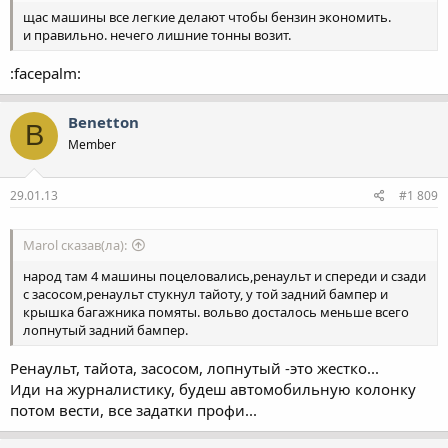
щас машины все легкие делают чтобы бензин экономить.
и правильно. нечего лишние тонны возит.
:facepalm:
Benetton
B
Member
29.01.13
#1 809
Marol сказав(ла):
народ там 4 машины поцеловались,ренаульт и спереди и сзади
с засосом,ренаульт стукнул тайоту, у той задний бампер и
крышка багажника помяты. вольво досталось меньше всего
лопнутый задний бампер.
Ренаульт, тайота, засосом, лопнутый -это жестко...
Иди на журналистику, будеш автомобильную колонку
потом вести, все задатки профи...