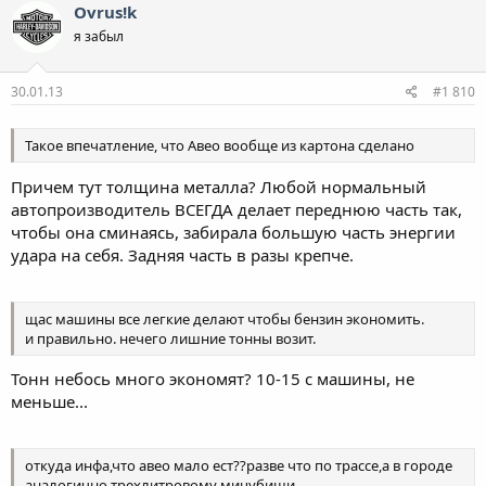
Ovrus!k
я забыл
30.01.13
#1 810
Такое впечатление, что Авео вообще из картона сделано
Причем тут толщина металла? Любой нормальный
автопроизводитель ВСЕГДА делает переднюю часть так,
чтобы она сминаясь, забирала большую часть энергии
удара на себя. Задняя часть в разы крепче.
щас машины все легкие делают чтобы бензин экономить.
и правильно. нечего лишние тонны возит.
Тонн небось много экономят? 10-15 с машины, не
меньше...
откуда инфа,что авео мало ест??разве что по трассе,а в городе
аналогично трехлитровому мицубиши