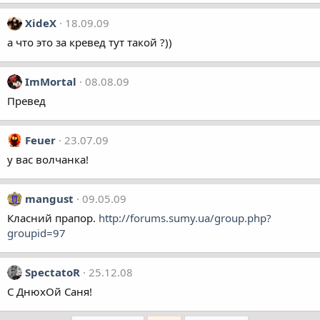
XideX
18.09.09
а что это за кревед тут такой ?))
ImMortal
08.08.09
Превед
Feuer
23.07.09
у вас волчанка!
mangust
09.05.09
Класний прапор.
http://forums.sumy.ua/group.php?
groupid=97
SpectatoR
25.12.08
С ДнюхОй Саня!