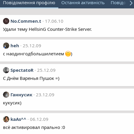
Повідомлення профілю
Остання активність
Повідомл
No.Commen.t
17.06.10
N
Удали тему HellsinG Counter-Strike Server.
heh
25.12.09
с наодингодбольшилетием
)
SpectatoR
25.12.09
С Днём Варенья Пушок =)
Ганнусик
23.12.09
кукусик)
kaAs^^
06.12.09
всё активировал прально :0