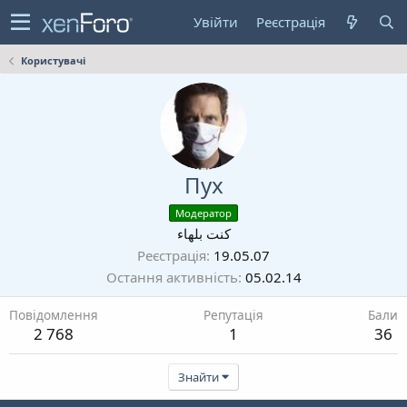
Увійти
Реєстрація
Користувачі
Пух
Модератор
كنت بلهاء
Реєстрація
19.05.07
Остання активність
05.02.14
Повідомлення
Репутація
Бали
2 768
1
36
Знайти