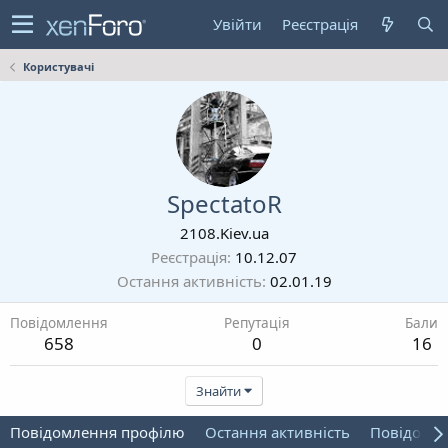
Увійти
Реєстрація
Користувачі
SpectatoR
2108.Kiev.ua
Реєстрація
10.12.07
Остання активність
02.01.19
Повідомлення
Репутація
Бали
658
0
16
Знайти
Повідомлення профілю
Остання активність
Повідомл