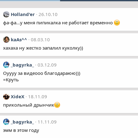
Holland'er
26.10.10
фа-фа...у меня пипикалка не работает временно
kaAs^^
08.03.10
хахаха ну жестко запалил куколку))
_bagyrka_
03.12.09
Оуууу за видеооо благодараюю)))
=Круть
XideX
18.11.09
прикольный дрынчик
_bagyrka_
11.11.09
эмм в этом году