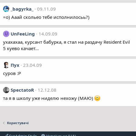
_bagyrka_
09.11.09
=о) Ааай скольео тебе исполнилосьь?)
UnFeeLing
14.09.09
U
ухахахаа, курсант бабурка, я стал на раздачу Resident Evil
5 куево качает...
Пух
23.04.09
суров :Р
SpectatoR
12.12.08
та я в школу уже ниделю нехожу (МАЮ)
Користувачі