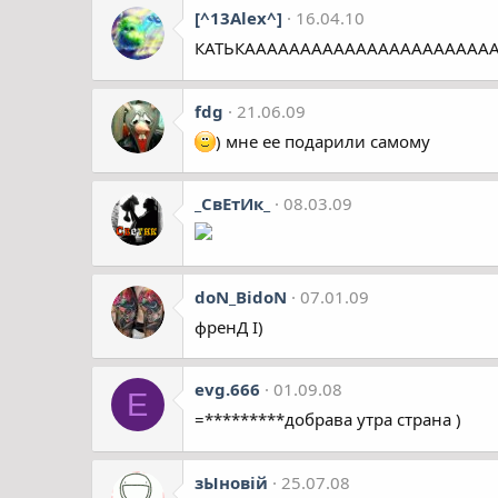
[^13Alex^]
16.04.10
КАТЬКАААААААААААААААААААААА
fdg
21.06.09
) мне ее подарили самому
_СвЕтИк_
08.03.09
doN_BidoN
07.01.09
френД І)
evg.666
01.09.08
E
=*********добрава утра страна )
зЫновій
25.07.08