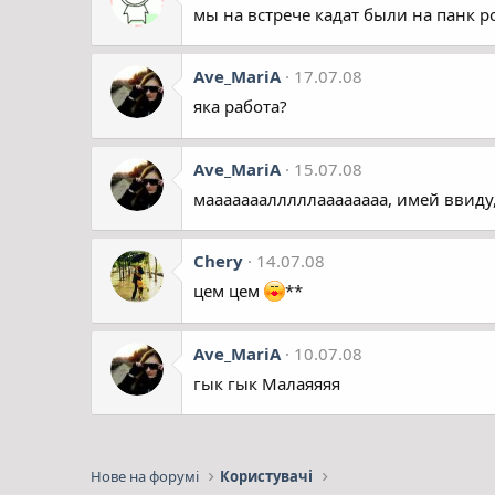
мы на встрече кадат были на панк рок
Ave_MariA
17.07.08
яка работа?
Ave_MariA
15.07.08
мааааааалллллаааааааа, имей ввиду,
Chery
14.07.08
цем цем
**
Ave_MariA
10.07.08
гык гык Малаяяяя
Нове на форумі
Користувачі