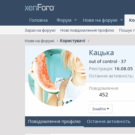
Головна
Форум
Нове на форумі
Ко
Зараз на форумі
Нові повідомлення профілю
Пошук п
Нове на форумі
Користувачі
Кацька
out of control
·
37
Реєстрація
16.08.05
Остання активність
Повідомлення
452
Знайти
Повідомлення профілю
Остання активність