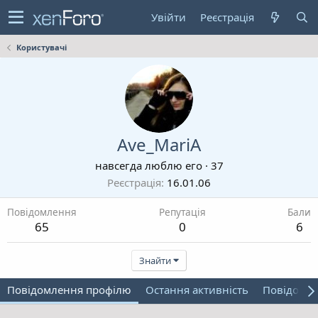
Увійти
Реєстрація
Користувачі
Ave_MariA
навсегда люблю его
·
37
Реєстрація
16.01.06
Повідомлення
Репутація
Бали
65
0
6
Знайти
Повідомлення профілю
Остання активність
Повідомл