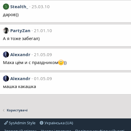
Stealth_
25.03.10
S
даров))
PartyZan
21.01.10
А я тоже забегал)
Alexandr
21.05.09
Маха цём и с праздником
))
Alexandr
01.05.09
машка какашка
Користувачі
SysAdmin Style
Українська (UA)