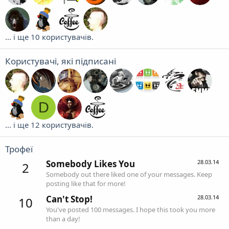
... і ще 10 користувачів.
Користувачі, які підписані
D
... і ще 12 користувачів.
Трофеї
Somebody Likes You
28.03.14
2
Somebody out there liked one of your messages. Keep
posting like that for more!
Can't Stop!
28.03.14
10
You've posted 100 messages. I hope this took you more
than a day!