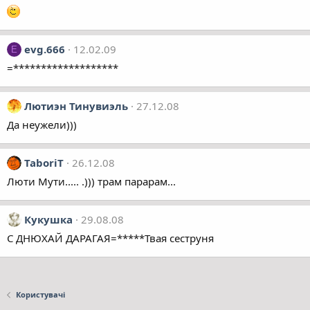
evg.666
12.02.09
E
=*******************
Лютиэн Тинувиэль
27.12.08
Да неужели)))
TaboriT
26.12.08
Люти Мути..... .))) трам парарам...
Кукушка
29.08.08
С ДНЮХАЙ ДАРАГАЯ=*****Твая сеструня
Користувачі