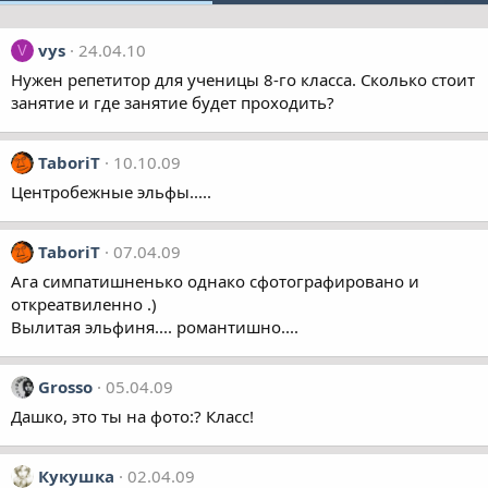
vys
24.04.10
V
Нужен репетитор для ученицы 8-го класса. Сколько стоит
занятие и где занятие будет проходить?
TaboriT
10.10.09
Центробежные эльфы.....
TaboriT
07.04.09
Ага симпатишненько однако сфотографировано и
откреатвиленно .)
Вылитая эльфиня.... романтишно....
Grosso
05.04.09
Дашко, это ты на фото:? Класс!
Кукушка
02.04.09