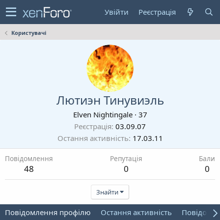
Увійти
Реєстрація
Користувачі
Лютиэн Тинувиэль
Elven Nightingale
·
37
Реєстрація
03.09.07
Остання активність
17.03.11
Повідомлення
Репутація
Бали
48
0
0
Знайти
Повідомлення профілю
Остання активність
Повідомл