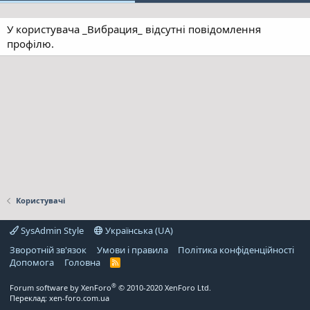
У користувача _Вибрация_ відсутні повідомлення
профілю.
Користувачі
SysAdmin Style
Українська (UA)
Зворотній зв'язок
Умови і правила
Політика конфіденційності
Дoпoмoга
Головна
R
S
S
®
Forum software by XenForo
© 2010-2020 XenForo Ltd.
Переклад:
xen-foro.com.ua