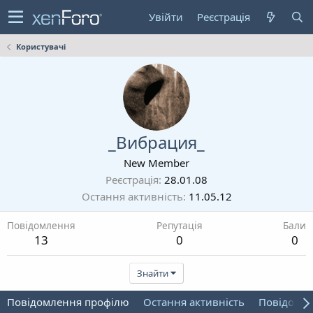
Увійти
Реєстрація
Користувачі
_Вибрация_
New Member
Реєстрація
28.01.08
Остання активність
11.05.12
Повідомлення
Репутація
Бали
13
0
0
Знайти
Повідомлення профілю
Остання активність
Повідомл