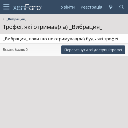
Увійти
Реєстрація
_Вибрация_
Трофеї, які отримав(ла) _Вибрация_
_Вибрация_ поки що не отримував(ла) будь-які трофеї.
Всього балів: 0
Переглянути всі доступні трофеї