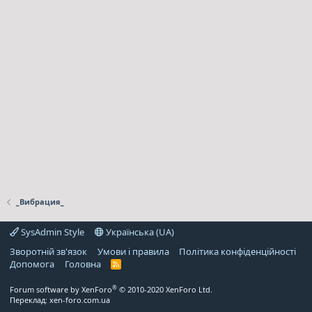
_Вибрация_
SysAdmin Style
Українська (UA)
Зворотній зв'язок
Умови і правила
Політика конфіденційності
Дoпoмoга
Головна
R
S
S
®
Forum software by XenForo
© 2010-2020 XenForo Ltd.
Переклад:
xen-foro.com.ua