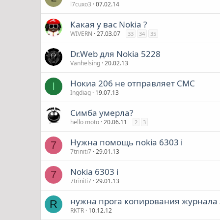
l7cuxo3
07.02.14
Какая у вас Nokia ?
WIVERN
27.03.07
33
34
35
Dr.Web для Nokia 5228
Vanhelsing
20.02.13
Нокиа 206 не отправляет СМС
I
Ingdiag
19.07.13
Симба умерла?
hello moto
20.06.11
2
3
Нужна помощь nokia 6303 i
7
7triniti7
29.01.13
Nokia 6303 i
7
7triniti7
29.01.13
нужна прога копирования журнала 
R
RKTR
10.12.12