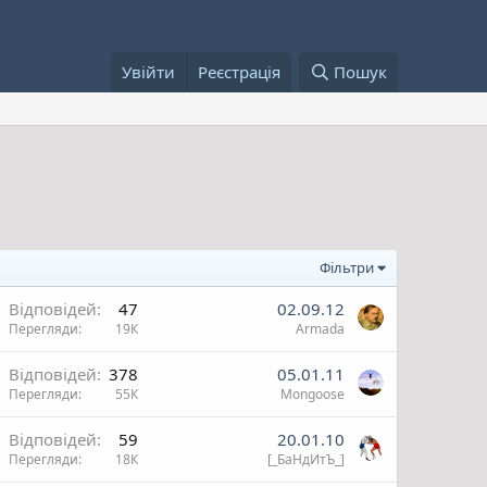
Увійти
Реєстрація
Пошук
Фільтри
В
Відповідей
47
02.09.12
Перегляди
19К
Armada
ж
В
Відповідей
378
05.01.11
Перегляди
55К
Mongoose
и
ж
В
Відповідей
59
20.01.10
Перегляди
18К
[_БаНдИтЪ_]
и
ж