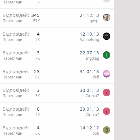
Перегляди
–
О
Відповідей
345
21.12.13
н
Перегляди
57К
gwg1
н
н
и
Відповідей
4
12.10.13
н
Перегляди
5К
Vanhelsing
н
Відповідей
3
22.07.13
I
Перегляди
7К
Ingdiag
н
н
Відповідей
23
31.01.13
н
Перегляди
8К
delf
н
Відповідей
3
30.01.13
7
Перегляди
5К
7triniti7
Відповідей
0
29.01.13
7
Перегляди
4К
7triniti7
Відповідей
4
14.12.12
B
Перегляди
5К
bob