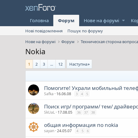
Головна
Форум
Нове на форумі
Ко
Нові повідомлення
Пошук по форуму
Нове на форумі
Форум
Техническая сторона вопрос
Nokia
1
2
3
...
12
Наступна
Помогите! Украли мобильный телеф
Safka
16.06.08
3
4
5
Поиск игр/ программ/ тем/ драйвер
SkUaL
17.08.05
36
37
38
общая информация по nokia
sayan
24.05.07
4
5
6