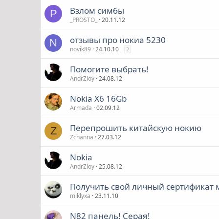
Взлом симбы
P
_PROSTO_
20.11.12
отзывы про нокиа 5230
N
novik89
24.10.10
2
Помогите выбрать!
AndrZloy
24.08.12
Nokia X6 16Gb
Armada
02.09.12
Перепрошить китайскую нокию
Z
Zchanna
27.03.12
Nokia
AndrZloy
25.08.12
Получить свой личный сертификат 
miklyxa
23.11.10
N82 панель! Серая!