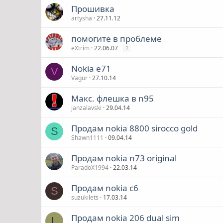
Прошивка
artysha
27.11.12
помогите в проблеме
eXtrim
22.06.07
2
Nokia e71
V
Vagur
27.10.14
Макс. флешка в n95
janzalavski
29.04.14
Продам nokia 8800 sirocco gold
S
Shawn1111
09.04.14
Продам nokia n73 original
ParadoX1994
22.03.14
Продам nokia c6
S
suzukilets
17.03.14
Продам nokia 206 dual sim
L