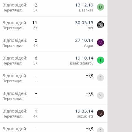
Відповідей
2
13.12.19
D
Перегляди
5К
Dashka1
и
Відповідей
11
30.05.15
Перегляди
6К
ner
Відповідей
0
27.10.14
V
Перегляди
4К
Vagur
Відповідей
6
19.10.14
I
Перегляди
5К
isaak.tataurov
П
Відповідей
–
Н/Д
Перегляди
–
П
Відповідей
–
Н/Д
Перегляди
–
н
Відповідей
1
19.03.14
S
Перегляди
4К
suzukilets
н
П
Відповідей
–
Н/Д