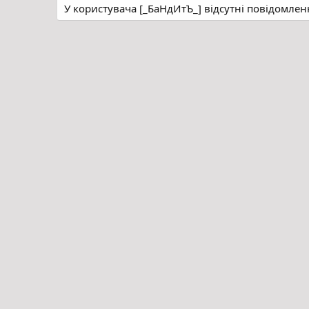
У користувача [_БаНдИтЪ_] відсутні повідомле