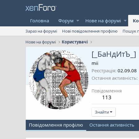
Головна
Форум
Нове на форумі
Ко
Зараз на форумі
Нові повідомлення профілю
Пошук п
Нове на форумі
Користувачі
[_БаНдИтЪ_]
mii
Реєстрація
02.09.08
Остання активність
Повідомлення
113
Знайти
Повідомлення профілю
Остання активність