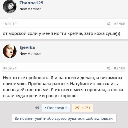
Zhanna125
New Member
18.01.19
#2 508
от морской соли у меня ногти крепче, зато кожа суше)))
Ejevika
New Member
04.09.24
#2 509
Нужно все пробовать. Я и ванночки делаю, и витамины
принимаю. Пробовала разные, Натубиотин оказались
очень действенными. Я их всего месяц пропила, а ногти
стали куда крепче и растут хорошо.
Перший
Попередня
251 з 251
Ви повинні увійти або зареєструватися, щоб відповісти.