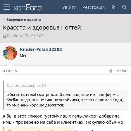
Увійти
Реєстрація
Здоровье и красота
Красота и здоровье ногтей.
А
Д
Pandora
28.08.05
в
а
т
т
Kinder-Poland2202
о
а
Member
р
с
т
т
е
в
03.07.15
#2 501
м
о
и
р
е
Diadora сказав(ла):
н
н
я бы не сказала! смотря какой гель-лак, если именно фирмы
я
Shellac, то да, они не сильно устойчивы, а если например Коди,
то он очень хорошо держится;
я бы в этот список "устойчивых гель-лаков" добавила
PNB - проверено на себе и клиентках. Покупаю обычно