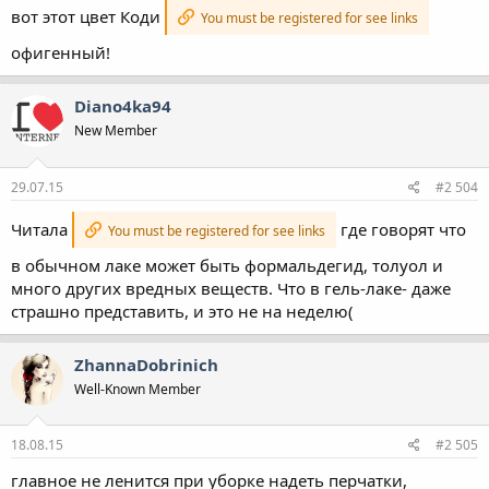
вот этот цвет Коди
You must be registered for see links
офигенный!
Diano4ka94
New Member
29.07.15
#2 504
Читала
где говорят что
You must be registered for see links
в обычном лаке может быть формальдегид, толуол и
много других вредных веществ. Что в гель-лаке- даже
страшно представить, и это не на неделю(
ZhannaDobrinich
Well-Known Member
18.08.15
#2 505
главное не ленится при уборке надеть перчатки,