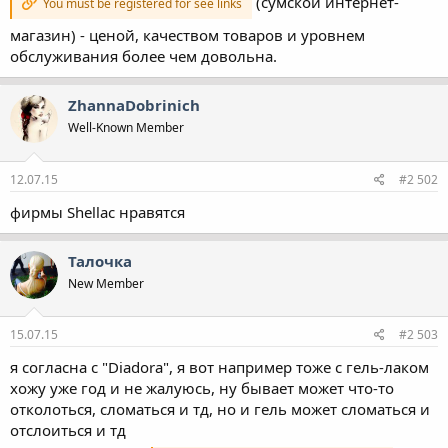
(сумской интернет-
You must be registered for see links
магазин) - ценой, качеством товаров и уровнем
обслуживания более чем довольна.
ZhannaDobrinich
Well-Known Member
12.07.15
#2 502
фирмы Shellac нравятся
Талочка
New Member
15.07.15
#2 503
я согласна с "Diadora", я вот например тоже с гель-лаком
хожу уже год и не жалуюсь, ну бывает может что-то
отколоться, сломаться и тд, но и гель может сломаться и
отслоиться и тд