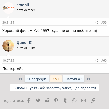
Smebli
New Member
30.11.14
#59
Хороший фильм Куб 1997 года, но он на любителя))
QueenII
New Member
10.07.15
#60
Полтергейст
Перший
Останній
Попередня
6 з 7
Наступна
Ви повинні увійти або зареєструватися, щоб відповісти.
Facebook
Twitter
Reddit
Pinterest
Tumblr
WhatsApp
E-mail
Посила
Поділитися: