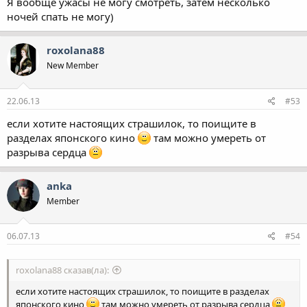
Я вообще ужасы не могу смотреть, затем несколько
ночей спать не могу)
roxolana88
New Member
22.06.13
#53
если хотите настоящих страшилок, то поищите в
разделах японского кино
там можно умереть от
разрыва сердца
anka
Member
06.07.13
#54
roxolana88 сказав(ла):
если хотите настоящих страшилок, то поищите в разделах
японского кино
там можно умереть от разрыва сердца