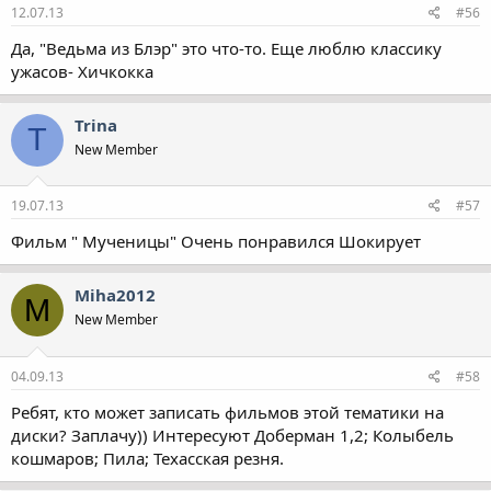
12.07.13
#56
Да, "Ведьма из Блэр" это что-то. Еще люблю классику
ужасов- Хичкокка
Trina
T
New Member
19.07.13
#57
Фильм " Мученицы" Очень понравился Шокирует
Miha2012
M
New Member
04.09.13
#58
Ребят, кто может записать фильмов этой тематики на
диски? Заплачу)) Интересуют Доберман 1,2; Колыбель
кошмаров; Пила; Техасская резня.