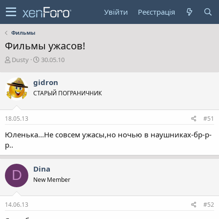
Увійти
Реєстрація
Фильмы
Фильмы ужасов!
А
Д
Dusty
30.05.10
в
а
т
т
gidron
о
а
СТАРЫЙ ПОГРАНИЧНИК
р
с
т
т
е
в
18.05.13
#51
м
о
и
р
Юленька...Не совсем ужасы,но ночью в наушниках-бр-р-
е
р..
н
н
я
Dina
D
New Member
14.06.13
#52