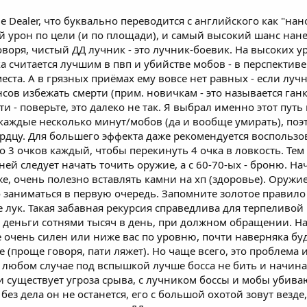
 Dealer, что буквально переводится с английского как "на
 урон по цели (и по площади), и самый высокий шанс нане
оворя, чистый ДД лучник - это лучник-боевик. На высоких у
а считается лучшим в пвп и убийстве мобов - в перспектив
места. А в грязных приёмах ему вовсе нет равных - если луч
ов избежать смерти (прим. новичкам - это называется ганк
и - поверьте, это далеко не так. Я выбрал именно этот путь
 каждые несколько минут/мобов (да и вообще умирать), по
ердцу. Для большего эффекта даже рекомендуется воспользо
 3 очков каждый, чтобы перекинуть 4 очка в ловкость. Тем 
вней следует начать точить оружие, а с 60-70-ых - броню. 
же, очень полезно вставлять камни на хп (здоровье). Оружие
 заниматься в первую очередь. Запомните золотое правило 
 лук. Такая забавная рекурсия справедлива для терпеливой 
ь деньги сотнями тысяч в день, при должном обращении. На
не очень силен или ниже вас по уровню, почти наверняка бу
е (проще говоря, пати ляжет). Но чаще всего, это проблема 
в любом случае под вспышкой лучше босса не бить и начинат
 существует угроза срыва, с лучником боссы и мобы убиваю
без дела он не останется, его с большой охотой зовут везде