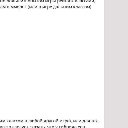
льно большим опытом игры рейндж-классами,
кам в мморпг (или в игре дальним классом)
м классом в любой другой игре), или для тех,
го следует сказать, что у гибрида есть