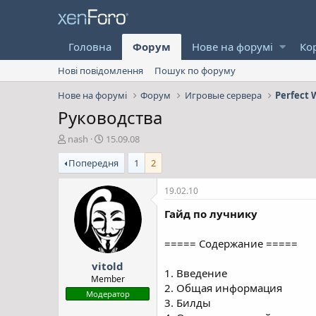
Головна
Форум
Нове на форумі
Ко
Нові повідомлення
Пошук по форуму
Нове на форумі
Форум
Игровые сервера
Perfect 
Руководства
А
Д
nash
15.09.08
в
а
Попередня
1
2
т
т
о
а
р
с
19.02.10
т
т
Гайд по лучнику
е
в
м
о
и
р
===== Содержание =====
е
vitold
н
1. Введение
н
Member
2. Общая информация
я
Модератор
3. Билды