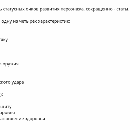
ть статусных очков развития персонажа, сокращенно - статы.
 одну из четырёх характеристик:
таку
го оружия
ского удара
):
ащиту
доровья
становление здоровья