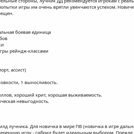
тельные стороны, лучник ДД рекомендуется игрокам с реа
и попытки игры им очень врятли увенчаются успехом. Нович
рещен.
альная боевая единица
бов
ки
 игры рейндж-классами
орт, ассист)
 ловкости, 1 выносливость.
иллов, хороший крит, хорошая выживаемость.
ическая невыгодность.
лд лучника. Для новичка в мире ПВ (новичка в игре дальни
еренную игру - гибрид будет идеальным выбором. Прежде все