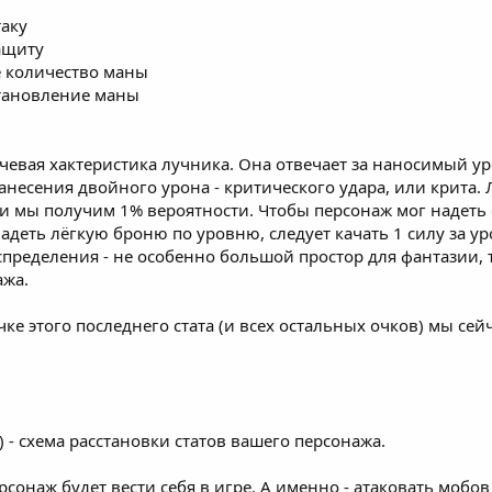
таку
ащиту
е количество маны
становление маны
ючевая хактеристика лучника. Она отвечает за наносимый ур
нанесения двойного урона - критического удара, или крита.
сти мы получим 1% вероятности. Чтобы персонаж мог надеть
надеть лёгкую броню по уровню, следует качать 1 силу за уро
пределения - не особенно большой простор для фантазии, т
ажа.
ке этого последнего стата (и всех остальных очков) мы сей
ть) - схема расстановки статов вашего персонажа.
рсонаж будет вести себя в игре. А именно - атаковать мобо