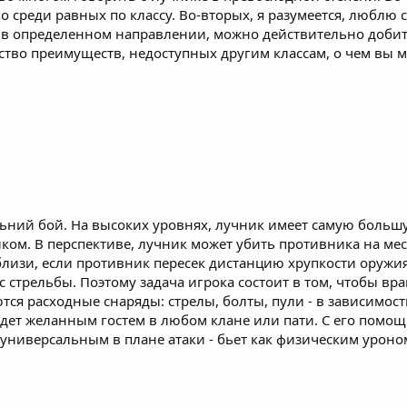
 среди равных по классу. Во-вторых, я разумеется, люблю с
в определенном направлении, можно действительно добитьс
тво преимуществ, недоступных другим классам, о чем вы м
ьний бой. На высоких уровнях, лучник имеет самую большу
ом. В перспективе, лучник может убить противника на месте
вблизи, если противник пересек дистанцию хрупкости оружия
 стрельбы. Поэтому задача игрока состоит в том, чтобы вр
тся расходные снаряды: стрелы, болты, пули - в зависимост
дет желанным гостем в любом клане или пати. С его помощь
 универсальным в плане атаки - бьет как физическим уроно