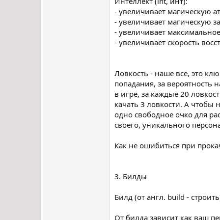
Интеллект (int, инт):
- увеличивает магическую а
- увеличивает магическую з
- увеличивает максимально
- увеличивает скорость вос
Ловкость - наше всё, это кл
попадания, за вероятность 
в игре, за каждые 20 ловко
качать 3 ловкости. А чтобы 
одно свободное очко для рас
своего, уникального персон
Как не ошибиться при прокач
3. Билды
Билд (от англ. build - строи
От билда зависит как ваш пе