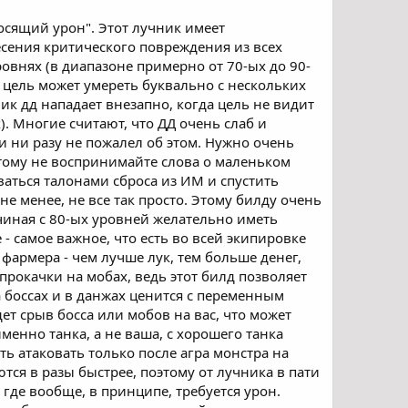
носящий урон". Этот лучник имеет
сения критического повреждения из всех
ровнях (в диапазоне примерно от 70-ых до 90-
е цель может умереть буквально с нескольких
ник дд нападает внезапно, когда цель не видит
). Многие считают, что ДД очень слаб и
 и ни разу не пожалел об этом. Нужно очень
этому не воспринимайте слова о маленьком
ваться талонами сброса из ИМ и спустить
не менее, не все так просто. Этому билду очень
Начиная с 80-ых уровней желательно иметь
 - самое важное, что есть во всей экипировке
фармера - чем лучше лук, тем больше денег,
прокачки на мобах, ведь этот билд позволяет
 боссах и в данжах ценится с переменным
дет срыв босса или мобов на вас, что может
именно танка, а не ваша, с хорошего танка
ь атаковать только после агра монстра на
тся в разы быстрее, поэтому от лучника в пати
, где вообще, в принципе, требуется урон.