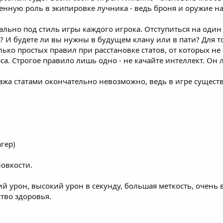
енную роль в экипировке лучника - ведь броня и оружие на
ьно под стиль игры каждого игрока. Отступиться на один с
? И будете ли вы нужны в будущем клану или в пати? Для т
ько простых правил при расстановке статов, от которых не 
а. Строгое правило лишь одно - не качайте интеллект. Он 
ажа статами окончательно невозможно, ведь в игре существ
гер)
ловкости.
 урон, высокий урон в секунду, большая меткость, очень 
тво здоровья.