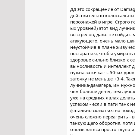
ДД это сокращение от Damage
действительно колоссальный
персонажей в игре. Строго г
ых уровней) этот вид лучник
выстрелов, даже не сойдя с 
атакующего, очень мало шанс
неустойчив в плане живучест
постараться, чтобы умирать
здоровье сильно близко к с
выносливость и интеллект до
нужна заточка - с 50-ых уро
заточку не меньше +3-4. Так
лучника-дамагера, им нужно
чем больше денег, тем лучше
уже на средних лвлах делат
успехом - если в пати танк 
фатально сказаться на поход
очень сложно переагрить - 
танкующего оборотня. Хотя и
отказываться просто глупо и 