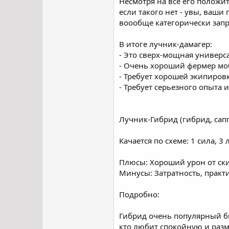
Несмотря на все его положи
если такого нет - увы, ваш
воообще категорически зап
В итоге лучник-дамагер:
- Это сверх-мощная универс
- Очень хороший фермер мо
- Требует хорошей экипиров
- Требует серьезного опыта
Лучник-Гибрид (гибрид, сапп
Качается по схеме: 1 сила, 3
Плюсы: Хороший урон от ск
Минусы: Затратность, практ
Подробно:
Гибрид очень популярный би
кто любит спокойную и разм