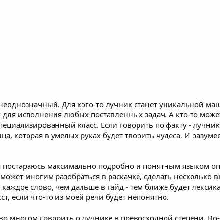
неоднозначный. Для кого-то лучник станет уникальной ма
ля исполнения любых поставленных задач. А кто-то может
специализированный класс. Если говорить по факту - лучни
а, которая в умелых руках будет творить чудеса. И разуме
я постараюсь максимально подробно и понятным языком оп
ожет многим разобраться в раскачке, сделать несколько вы
каждое слово, чем дальше в гайд - тем ближе будет лексик
ст, если что-то из моей речи будет непонятно.
 во многом говорить о лучнике в превосходной степени. Во