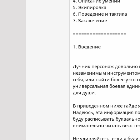
4. Описание умений
5. Экипировка
6. Поведение и тактика
7. Заключение
===================
1. Введение
Лучник персонаж довольно 
незаменимым инструментом д
себя, или найти более узко 
универсальная боевая единиц
для души.
В приведенном ниже гайде 
Надеюсь, эта информация пом
буду расписывать буквально 
внимательно читать весь тек
Не удивляйтесь, если я буду