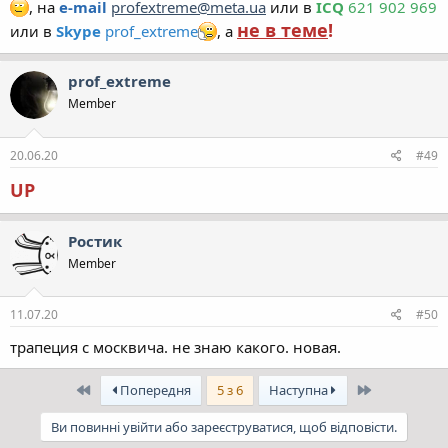
, на
e-mail
profextreme@meta.ua
или в
ICQ
621 902 969
не в теме
!
или в
Skype
prof_extreme
, а
prof_extreme
Member
20.06.20
#49
UP
Ростик
Member
11.07.20
#50
трапеция с москвича. не знаю какого. новая.
Перший
Останній
Попередня
5 з 6
Наступна
Ви повинні увійти або зареєструватися, щоб відповісти.