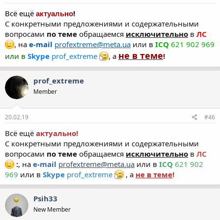
Всё ещё
!
актуально
С конкретными предложениями и содержательными
вопросами
по теме
обращаемся
исключительно
в
ЛС
, на
e-mail
profextreme@meta.ua
или в
ICQ
621 902 969
не в теме
или в
Skype
prof_extreme
, а
!
prof_extreme
Member
20.02.19
#46
Всё ещё
актуально!
С конкретными предложениями и содержательными
вопросами
по теме
обращаемся
исключительно
в
ЛС
:
, на
e-mail
profextreme@meta.ua
или в
ICQ
621 902
969
или в
Skype
prof_extreme
, а
не в теме
!
Psih33
New Member