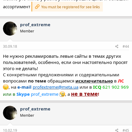
ассортимент
You must be registered for see links
prof_extreme
Member
30.09.18
#44
Не нужно рекламировать левые сайты в темах других
пользователей, особенно, если они настоятельно просят
этого не делать!
С конкретными предложениями и содержательными
вопросами
по теме
обращаемся
исключительно
в
ЛС
, на
e-mail
profextreme@meta.ua
или в
ICQ
621 902 969
не в теме
или в
Skype
prof_extreme
, а
!
prof_extreme
Member
10.02.19
#45