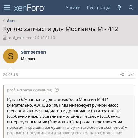
Увійти
Реєстрація
Авто
Куплю запчасти для Москвича М - 412
А
Д
prof_extreme
10.01.10
в
а
т
т
Semsemen
S
о
а
Member
р
с
т
т
е
в
20.06.18
#41
м
о
и
р
е
prof_extreme сказав(ла):
н
н
Куплю б/у запчасти для автомобиля Москвич М-412
я
(желательно, АЗЛК, до 1981 г.в.) Интересует ручной насос
стеклоомывателя, радиатор и др. запчасти (в т.ч. кузовные
(особенно никелированные молдинги) и салон (особенно
интересует пыльник ("гармошка") на рычаг переключения
передач и крышки-заглушки на ручки стеклоподъёмников) +
родные (с проушинами для заводских колпаков) колёсные