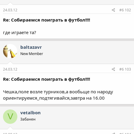
24.03.12
#6 102
Re: Собираемся поиграть в футбол!!!!
где играете та?
baltazavr
New Member
24.03.12
#6 103
Re: Собираемся поиграть в футбол!!!!
Чешка,поле возле турников,а вообьще по народу
ориентируемся_подтягивайся,завтра на 16.00
vetalbon
V
Забанен