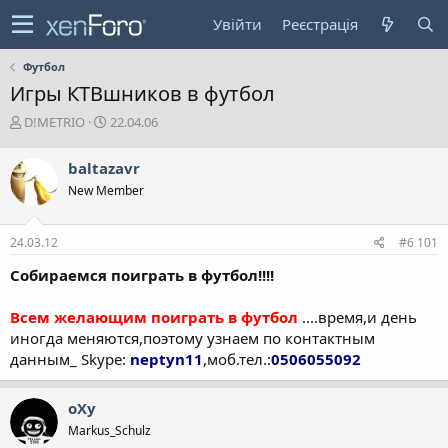
Увійти
Реєстрація
Футбол
Игры КТВшников в футбол
А
Д
D!METRIO
22.04.06
в
а
т
т
baltazavr
о
а
New Member
р
с
т
т
е
в
24.03.12
#6 101
м
о
и
р
Собираемся поиграть в футбол!!!!
е
н
Всем желающим поиграть в футбол
....время,и день
н
иногда меняются,поэтому узнаем по контактным
я
данным_ Skype:
neptyn11
,моб.тел.:
0506055092
oXy
Markus_Schulz