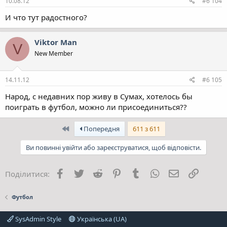
10.08.12
#6 104
И что тут радостного?
Viktor Man
V
New Member
14.11.12
#6 105
Народ, с недавних пор живу в Сумах, хотелось бы
поиграть в футбол, можно ли присоединиться??
Перший
Попередня
611 з 611
Ви повинні увійти або зареєструватися, щоб відповісти.
Facebook
Twitter
Reddit
Pinterest
Tumblr
WhatsApp
E-mail
Посила
Поділитися:
Футбол
SysAdmin Style
Українська (UA)