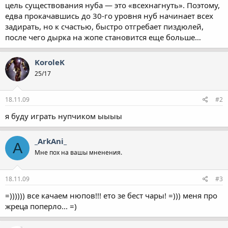
цель существования нуба — это «всехнагнуть». Поэтому,
едва прокачавшись до 30-го уровня нуб начинает всех
задирать, но к счастью, быстро отгребает пиздюлей,
после чего дырка на жопе становится еще больше…
KoroleK
25/17
18.11.09
#2
я буду играть нупчиком ыыыы
_ArkAni_
A
Мне пох на вашы мненения.
18.11.09
#3
=)))))) все качаем нюпов!!! ето зе бест чары! =))) меня про
жреца поперло... =)