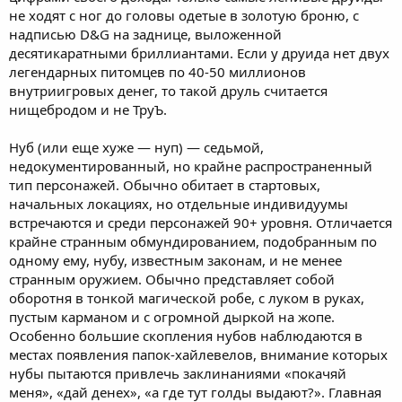
не ходят с ног до головы одетые в золотую броню, с
надписью D&G на заднице, выложенной
десятикаратными бриллиантами. Если у друида нет двух
легендарных питомцев по 40-50 миллионов
внутриигровых денег, то такой друль считается
нищебродом и не ТруЪ.
Нуб (или еще хуже — нуп) — седьмой,
недокументированный, но крайне распространенный
тип персонажей. Обычно обитает в стартовых,
начальных локациях, но отдельные индивидуумы
встречаются и среди персонажей 90+ уровня. Отличается
крайне странным обмундированием, подобранным по
одному ему, нубу, известным законам, и не менее
странным оружием. Обычно представляет собой
оборотня в тонкой магической робе, с луком в руках,
пустым карманом и с огромной дыркой на жопе.
Особенно большие скопления нубов наблюдаются в
местах появления папок-хайлевелов, внимание которых
нубы пытаются привлечь заклинаниями «покачяй
меня», «дай денех», «а где тут голды выдают?». Главная