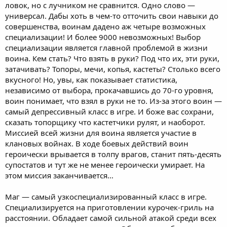
ловок, но с лучником не сравнится. Одно слово —
универсал. Дабы хоть в чем-то отточить свои навыки до
совершенства, воинам дадено аж четыре возможных
специализации! И более 9000 невозможных! Выбор
специализации является главной проблемой в жизни
воина. Кем стать? Что взять в руки? Под что их, эти руки,
затачивать? Топоры, мечи, копья, кастеты? Столько всего
вкусного! Но, увы, как показывает статистика,
независимо от выбора, прокачавшись до 70-го уровня,
воин понимает, что взял в руки не то. Из-за этого воин —
самый депрессивный класс в игре. И боже вас сохрани,
сказать топорщику что кастетчики рулят, и наоборот.
Миссией всей жизни для воина является участие в
клановых войнах. В ходе боевых действий воин
героически врывается в толпу врагов, станит пять-десять
супостатов и тут же не менее героически умирает. На
этом миссия заканчивается…
Маг — самый узкоспециализированный класс в игре.
Специализируется на приготовлении курочек-гриль на
расстоянии. Обладает самой сильной атакой среди всех