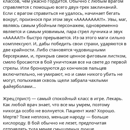
классов, чем ужасно гордится. Обычно с любым врагом
справляется с помощью всего двух-трех заклинаний.
Если с врагом справиться не удалось, начинает бегать
вокруг, произнося при этом звук «АААААААА!!!». Увы, маг,
являясь самым убойным персонажем, одновременно
является и самым уязвимым, пара стрел лучника и звук
«ААААА!!!» быстро прерывается. Из-за этого маги сильно
комплексуют. И, дабы победить свои страхи, ударяются в
две крайности. Либо становятся чудовищными
берсерками, и, прикрыв самое ценное фиговым листком,
смело бросаются в бой уничтожая все на свете до первой
стрелы. Или бронируются до кончиков пальцев
включительно, не умирают, но и сами никого убить не
могут, попыхивая сквозь щели забрала чахлыми
файерболами…
Жрец (прист) — самый спокойный класс в игре. Лекарь.
Как любой врач знает, что все мы умрем, поэтому
никогда особо не волнуется. Пациент жив? Хорошо.
Мертв? Тоже неплохо, меньше народу — больше
кислороду. В бой обычно не лезет, предпочитая
отправлять туда менее смышленых лучше