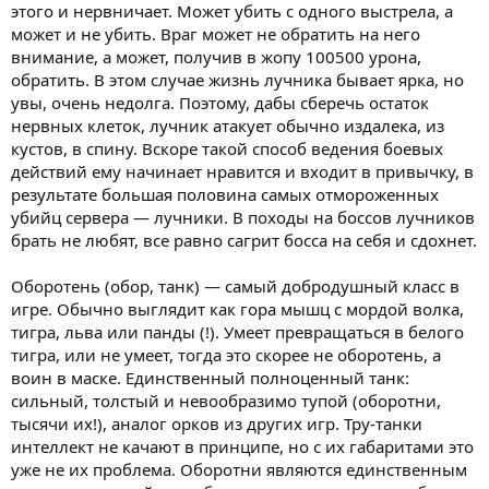
этого и нервничает. Может убить с одного выстрела, а
может и не убить. Враг может не обратить на него
внимание, а может, получив в жопу 100500 урона,
обратить. В этом случае жизнь лучника бывает ярка, но
увы, очень недолга. Поэтому, дабы сберечь остаток
нервных клеток, лучник атакует обычно издалека, из
кустов, в спину. Вскоре такой способ ведения боевых
действий ему начинает нравится и входит в привычку, в
результате большая половина самых отмороженных
убийц сервера — лучники. В походы на боссов лучников
брать не любят, все равно сагрит босса на себя и сдохнет.
Оборотень (обор, танк) — самый добродушный класс в
игре. Обычно выглядит как гора мышц с мордой волка,
тигра, льва или панды (!). Умеет превращаться в белого
тигра, или не умеет, тогда это скорее не оборотень, а
воин в маске. Единственный полноценный танк:
сильный, толстый и невообразимо тупой (оборотни,
тысячи их!), аналог орков из других игр. Тру-танки
интеллект не качают в принципе, но с их габаритами это
уже не их проблема. Оборотни являются единственным