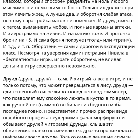
классом, который способен разделить на ноль любого
мыслимого и немыслимого босса. Только их должен при
этом лечить жрец. А лучше два. У оборотня слабая атака,
поэтому пара-тройка магов не помешает. И друид вместе
с петом, выманивать мобов. И полные карманы аптеки.
И хиерограмма на жизнь. И на магию тоже. И проточка
брони на +5. И сама броня покруче («голд» или «грин»).
И т.д., и т. п. Оборотень — самый дорогой в эксплуатации
класс. Несмотря на уверения администрации Нивала в
«бесплатности» игры, играть оборотнем, не вливая
деньги в игру совершенно невозможно.
Друид (друль, друля) — самый хитрый класс в игре, и не
только потому, что может превращаться в лису. Друид —
единственный в игре животновод петовод-саммонер,
что позволяет ему спокойно лежать в кустах в то время,
как ручной пет (саммон) выбивает из бедного моба
последнее говно. Представители прочих рас при виде
подобного профита неудержимо фалломорфируют и
обзывают друлей читорами! Друиды, слыша эти
обвинения, только посмеиваются, дразня прочие классы
цифрами своего дохода. Только самые ленивые друиды