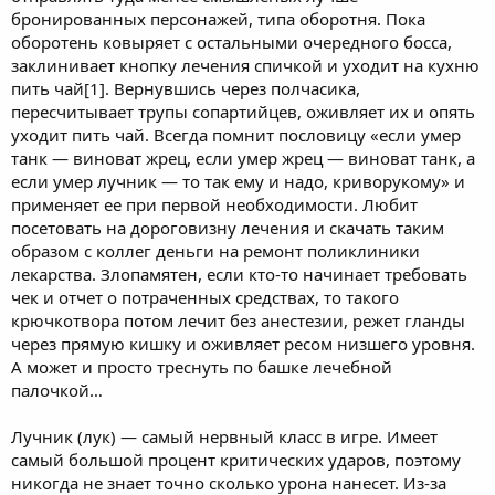
бронированных персонажей, типа оборотня. Пока
оборотень ковыряет с остальными очередного босса,
заклинивает кнопку лечения спичкой и уходит на кухню
пить чай[1]. Вернувшись через полчасика,
пересчитывает трупы сопартийцев, оживляет их и опять
уходит пить чай. Всегда помнит пословицу «если умер
танк — виноват жрец, если умер жрец — виноват танк, а
если умер лучник — то так ему и надо, криворукому» и
применяет ее при первой необходимости. Любит
посетовать на дороговизну лечения и скачать таким
образом с коллег деньги на ремонт поликлиники
лекарства. Злопамятен, если кто-то начинает требовать
чек и отчет о потраченных средствах, то такого
крючкотвора потом лечит без анестезии, режет гланды
через прямую кишку и оживляет ресом низшего уровня.
А может и просто треснуть по башке лечебной
палочкой…
Лучник (лук) — самый нервный класс в игре. Имеет
самый большой процент критических ударов, поэтому
никогда не знает точно сколько урона нанесет. Из-за