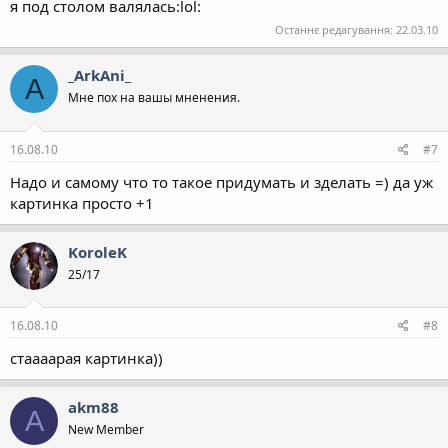
я под столом валялась:lol:
Останнє редагування:
22.03.10
_ArkAni_
A
Мне пох на вашы мненения.
16.08.10
#7
Надо и самому что то такое придумать и зделать =) да уж
картинка просто +1
KoroleK
25/17
16.08.10
#8
стаааарая картинка))
akm88
A
New Member