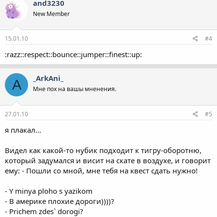
and3230
New Member
15.01.10
#4
:razz::respect::bounce::jumper::finest::up:
_ArkAni_
A
Мне пох на вашы мненения.
27.01.10
#5
я плакал...
Видел как какой-то нубик подходит к тигру-оборотню,
который задумался и висит на скате в воздухе, и говорит
ему: - Пошли со мной, мне тебя на квест сдать нужно!
- Y minya ploho s yazikom
- В америке плохие дороги))))?
- Prichem zdes` dorogi?