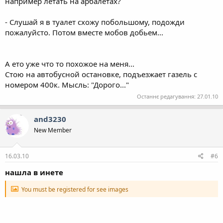
например летать на арбалетах?
- Слушай я в туалет схожу побольшому, подожди
пожалуйсто. Потом вместе мобов добьем...
А ето уже что то похожое на меня...
Стою на автобусной остановке, подъезжает газель с
номером 400к. Мысль: "Дорого..."
Останнє редагування:
27.01.10
and3230
New Member
16.03.10
#6
нашла в инете
You must be registered for see images