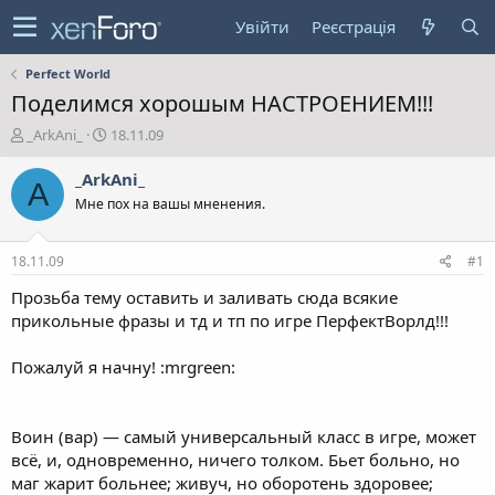
Увійти
Реєстрація
Perfect World
Поделимся хорошым НАСТРОЕНИЕМ!!!
А
Д
_ArkAni_
18.11.09
в
а
т
т
_ArkAni_
A
о
а
Мне пох на вашы мненения.
р
с
т
т
е
в
18.11.09
#1
м
о
и
р
Прозьба тему оставить и заливать сюда всякие
е
прикольные фразы и тд и тп по игре ПерфектВорлд!!!
н
н
Пожалуй я начну! :mrgreen:
я
Воин (вар) — самый универсальный класс в игре, может
всё, и, одновременно, ничего толком. Бьет больно, но
маг жарит больнее; живуч, но оборотень здоровее;