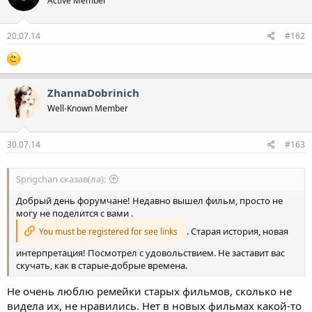
Active Member
20.07.14
#162
ZhannaDobrinich
Well-Known Member
30.07.14
#163
Sprigchan сказав(ла):
Добрый день форумчане! Недавно вышел фильм, просто не
могу не поделится с вами .
. Старая история, новая
You must be registered for see links
интерпретация! Посмотрел с удовольствием. Не заставит вас
скучать, как в старые-добрые времена.
Не очень люблю ремейки старых фильмов, сколько не
видела их, не нравились. Нет в новых фильмах какой-то