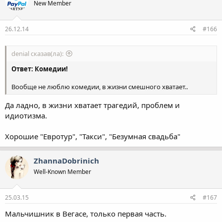
New Member
26.12.14
#166
denial сказав(ла):
Ответ: Комедии!
Вообще не люблю комедии, в жизни смешного хватает..
Да ладно, в жизни хватает трагедий, проблем и
идиотизма.
Хорошие "Евротур", "Такси", "Безумная свадьба"
ZhannaDobrinich
Well-Known Member
25.03.15
#167
Мальчишник в Вегасе, только первая часть.