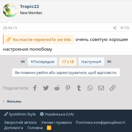
Tropic22
New Member
28.04.15
#170
очень советую хорошее
You must be registered for see links
настроение полюбому
Перший
Останній
Попередня
17 з 18
Наступна
Ви повинні увійти або зареєструватися, щоб відповісти.
Facebook
Twitter
Reddit
Pinterest
Tumblr
WhatsApp
E-mail
Посила
Поділитися:
Фильмы
SysAdmin Style
Українська (UA)
Зворотній зв'язок
Умови і правила
Політика конфіденційності
Дoпoмoга
Головна
R
S