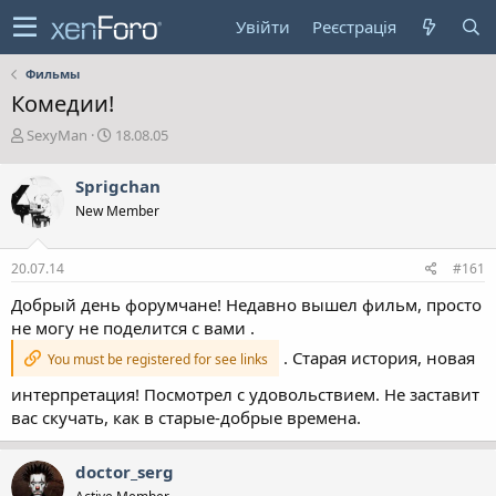
Увійти
Реєстрація
Фильмы
Комедии!
А
Д
SexyMan
18.08.05
в
а
т
т
Sprigchan
о
а
New Member
р
с
т
т
е
в
20.07.14
#161
м
о
и
р
Добрый день форумчане! Недавно вышел фильм, просто
е
не могу не поделится с вами .
н
н
. Старая история, новая
You must be registered for see links
я
интерпретация! Посмотрел с удовольствием. Не заставит
вас скучать, как в старые-добрые времена.
doctor_serg