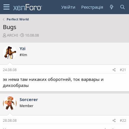
Увійти
Реєстрація
Perfect World
Bugs
А
Д
ARCHI
10.08.08
в
а
т
т
Yzi
о
а
#Xm
р
с
т
т
е
в
24.08.08
#21
м
о
и
р
эх нема там никаких оборотней, ток варвары и
е
дикообразы
н
н
я
Sorcerer
Member
28.08.08
#22