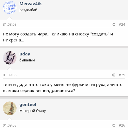
Merzav4ik
раздолбай
31.08.08
#24
не могу создать чара... кликаю на сноску "создать" и
нихрена...
uday
бывалый
01.09.08
#25
тёти и дяди!а это токо у меня не фурычет игруха,или это
всётаки сервак выпендриваеться?
genteel
Матерый Отаку
01.09.08
#26