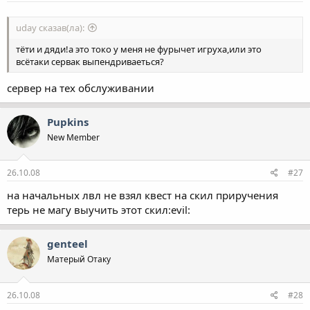
uday сказав(ла):
тёти и дяди!а это токо у меня не фурычет игруха,или это
всётаки сервак выпендриваеться?
сервер на тех обслуживании
Pupkins
New Member
26.10.08
#27
на начальных лвл не взял квест на скил приручения
терь не магу выучить этот скил:evil:
genteel
Матерый Отаку
26.10.08
#28