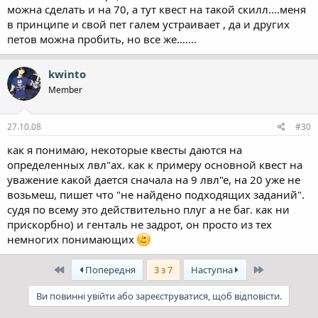
можна сделать и на 70, а тут квест на такой скилл....меня
в принципе и свой пет галем устраивает , да и других
петов можна пробить, но все же.......
kwinto
Member
27.10.08
#30
как я понимаю, некоторые квесты даются на
определенных лвл"ах. как к примеру основной квест на
уважение какой дается сначала на 9 лвл"е, на 20 уже не
возьмеш, пишет что "не найдено подходящих заданий".
судя по всему это действительно плуг а не баг. как ни
прискорбно) и генталь не задрот, он просто из тех
немногих понимающих
Перший
Останній
Попередня
3 з 7
Наступна
Ви повинні увійти або зареєструватися, щоб відповісти.