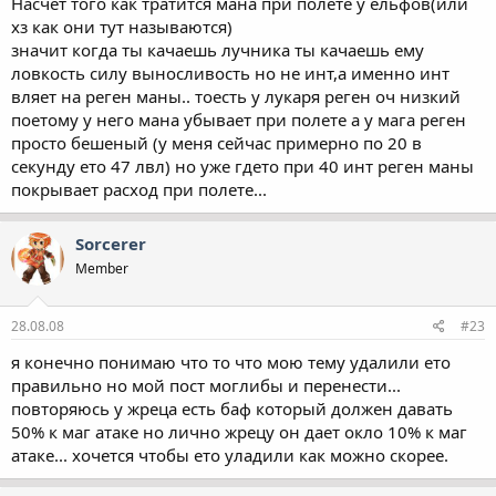
Насчет того как тратится мана при полете у ельфов(или
хз как они тут называются)
значит когда ты качаешь лучника ты качаешь ему
ловкость силу выносливость но не инт,а именно инт
вляет на реген маны.. тоесть у лукаря реген оч низкий
поетому у него мана убывает при полете а у мага реген
просто бешеный (у меня сейчас примерно по 20 в
секунду ето 47 лвл) но уже гдето при 40 инт реген маны
покрывает расход при полете...
Sorcerer
Member
28.08.08
#23
я конечно понимаю что то что мою тему удалили ето
правильно но мой пост моглибы и перенести...
повторяюсь у жреца есть баф который должен давать
50% к маг атаке но лично жрецу он дает окло 10% к маг
атаке... хочется чтобы ето уладили как можно скорее.