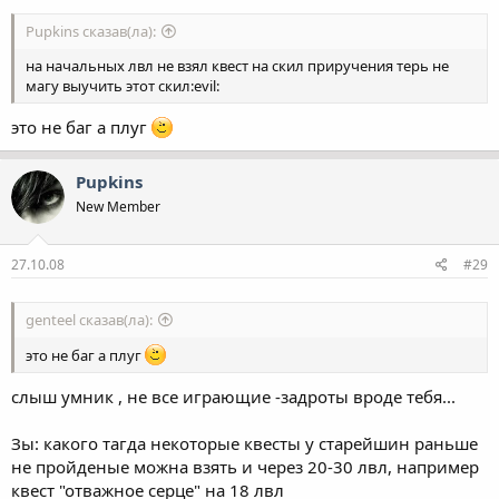
Pupkins сказав(ла):
на начальных лвл не взял квест на скил приручения терь не
магу выучить этот скил:evil:
это не баг а плуг
Pupkins
New Member
27.10.08
#29
genteel сказав(ла):
это не баг а плуг
слыш умник , не все играющие -задроты вроде тебя...
Зы: какого тагда некоторые квесты у старейшин раньше
не пройденые можна взять и через 20-30 лвл, например
квест "отважное серце" на 18 лвл