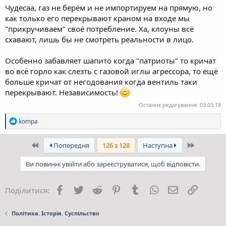
Чудесаа, газ не берём и не импортируем на прямую, но
как только его перекрывают краном на входе мы
"прикручиваем" своё потребление. Ха, клоуны всё
схавают, лишь бы не смотреть реальности в лицо.
Особенно забавляет шапито когда "патриоты" то кричат
во всё горло как слезть с газовой иглы агрессора, то ещё
больше кричат от негодования когда вентиль таки
перекрывают. Независимость!
Останнє редагування:
03.03.18
Р
kompa
е
а
к
Перший
Останній
Попередня
126 з 128
Наступна
ц
і
Ви повинні увійти або зареєструватися, щоб відповісти.
ї
:
Facebook
Twitter
Reddit
Pinterest
Tumblr
WhatsApp
E-mail
Посила
Поділитися:
Політика. Історія. Суспільство