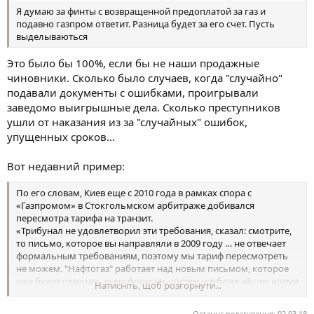
Я думаю за финты с возвращенной предоплатой за газ и
подавно газпром ответит. Разница будет за его счет. Пусть
выделываються
Это было бы 100%, если бы не наши продажные
чиновники. Сколько было случаев, когда "случайно"
подавали документы с ошибками, проигрывали
заведомо выигрышные дела. Сколько преступников
ушли от наказания из за "случайных" ошибок,
упущенных сроков...
Вот недавний пример:
По его словам, Киев еще с 2010 года в рамках спора с
«Газпромом» в Стокгольмском арбитраже добивался
пересмотра тарифа на транзит.
«Трибунал не удовлетворил эти требования, сказал: смотрите,
то письмо, которое вы направляли в 2009 году … не отвечает
формальным требованиям, поэтому мы тариф пересмотреть
не можем. "Нафтогаз" работает над новым письмом, которое
уже будет отвечать всем формальностям и в ближайшее время
Натисніть, щоб розгорнути...
такое письмо будет в "Газпром" отправлено», — заявил
Витренко.
Останнє редагування:
02.03.18