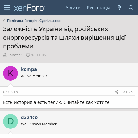
Увійти
Реєстрація
Політика. Історія. Суспільство
Залежність України від російських
еноргоресурсів та шляхи вирішення цієї
проблеми
А
Д
Fanat-SS
16.11.05
в
а
т
т
kompa
K
о
а
Active Member
р
с
т
т
е
в
02.03.18
#1 251
м
о
и
р
Есть история а есть телик. Считайте как хотите
е
н
н
d324co
D
я
Well-Known Member