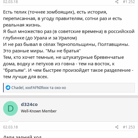
02.03.18
#1 252
Есть телик (точнее зомбоящик), есть история,
переписанная, в угоду правителям, сотни раз и есть
реальная жизнь.
Я был множество раз (в советские времена) в российской
глубинке (до Урала и за Уралом)
И не раз бывал в сёлах Тернопольщины, Полтавщины.
Это разные миры. "Мы не братья"
Тем, кто хочет темные, не штукатурные бревенчатые
дома, водку и петухов из говна - тем на восток, к
"братьям". И чем быстрее произойдет такое разделение -
тем лучше для всех.
Р
Chadel
,
xxxFAFNIRxxx
та
oxo-xo
е
а
к
d324co
D
ц
Well-Known Member
і
ї
:
02.03.18
#1 253
Дали задний ход.