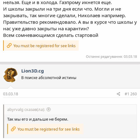
нельзя. Еще и в холода. Газпрому икнется еще.
И школы закрыли на три дня если что. Могли и не
закрывать, так многие сделали, Николаев например.
Правительство рекомендовало. А вы в курсе что школы у
нас уже давно закрыты на карантин?
Всем сомневающимся сделать стартовой
You must be registered for see links
Останнє редагування:
03.03.18
Lion3D.cg
В поиске абсолютной истины
03.03.18
#1 260
abyrvalg сказав(ла):
Так мы его и дальше не берем.
You must be registered for see links