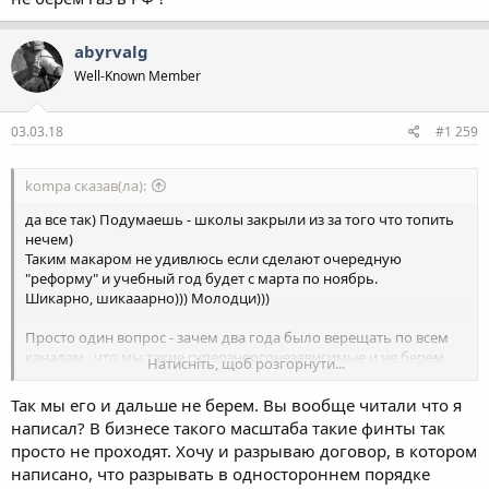
abyrvalg
Well-Known Member
03.03.18
#1 259
kompa сказав(ла):
да все так) Подумаешь - школы закрыли из за того что топить
нечем)
Таким макаром не удивлюсь если сделают очередную
"реформу" и учебный год будет с марта по ноябрь.
Шикарно, шикааарно))) Молодци)))
Просто один вопрос - зачем два года было верещать по всем
каналам , что мы такие суперэнергонезависимые и не берем
Натисніть, щоб розгорнути...
газ в РФ ?
Так мы его и дальше не берем. Вы вообще читали что я
написал? В бизнесе такого масштаба такие финты так
просто не проходят. Хочу и разрываю договор, в котором
написано, что разрывать в одностороннем порядке