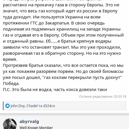
рассчитано на прокачку газа в сторону Европы. Это не
значит, что весь газ который идет из россии в Европу
туда доходит. Им пользуется Украина на всем
протяжении ГТС до Закарпатья. В свою очередь
поднимая из подземных хранилищ на западе Украины
газ и отдавая его в Европу. Объем при этом полученный
и отданный равны. Еб......е братья хряпнув водяры
заявили что остановят транзит. Мы это уже проходили,
разворачивая газ в обратную сторону. Но на это нужно
время.
Протрезвев братья сказали, что все остается пока, но мы
ух как покажем разорвем порвем. Но до своей биомассы
уже посыл дошел, "газ хохлам перекрыли пусть дохнут"
Победа.
П.С. Это была не водка, часть кокса довезли таки
Останнє редагування:
03.03.18
Р
John Doy
,
Chadel
та
d324co
е
а
к
abyrvalg
ц
Well-Known Member
і