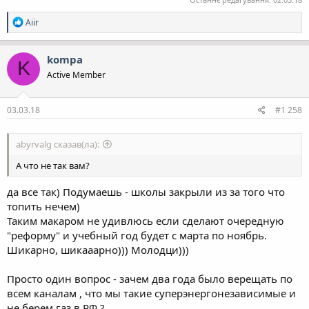
Р
Aiir
е
а
к
kompa
K
ц
Active Member
і
ї
:
03.03.18
#1 258
abyrvalg сказав(ла):
А что не так вам?
да все так) Подумаешь - школы закрыли из за того что
топить нечем)
Таким макаром не удивлюсь если сделают очередную
"реформу" и учебный год будет с марта по ноябрь.
Шикарно, шикааарно))) Молодци)))
Просто один вопрос - зачем два года было верещать по
всем каналам , что мы такие суперэнергонезависимые и
не берем газ в РФ ?