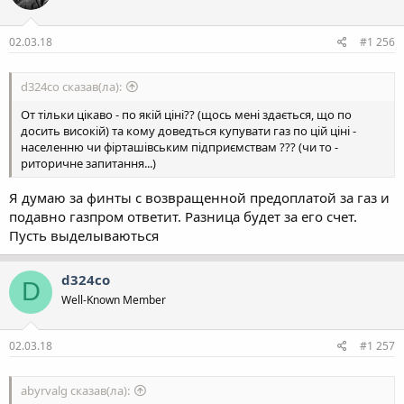
ї
:
02.03.18
#1 256
d324co сказав(ла):
От тільки цікаво - по якій ціні?? (щось мені здається, що по
досить високій) та кому доведться купувати газ по цій ціні -
населенню чи фірташівським підприємствам ??? (чи то -
риторичне запитання...)
Я думаю за финты с возвращенной предоплатой за газ и
подавно газпром ответит. Разница будет за его счет.
Пусть выделываються
d324co
D
Well-Known Member
02.03.18
#1 257
abyrvalg сказав(ла):