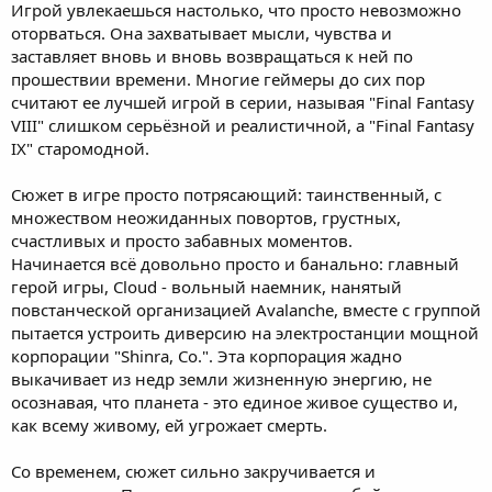
Игрой увлекаешься настолько, что просто невозможно
оторваться. Она захватывает мысли, чувства и
заставляет вновь и вновь возвращаться к ней по
прошествии времени. Многие геймеры до сих пор
считают ее лучшей игрой в серии, называя "Final Fantasy
VIII" слишком серьёзной и реалистичной, а "Final Fantasy
IX" старомодной.
Сюжет в игре просто потрясающий: таинственный, с
множеством неожиданных повортов, грустных,
счастливых и просто забавных моментов.
Начинается всё довольно просто и банально: главный
герой игры, Cloud - вольный наемник, нанятый
повстанческой организацией Avalanche, вместе с группой
пытается устроить диверсию на электростанции мощной
корпорации "Shinra, Co.". Эта корпорация жадно
выкачивает из недр земли жизненную энергию, не
осознавая, что планета - это единое живое существо и,
как всему живому, ей угрожает смерть.
Со временем, сюжет сильно закручивается и