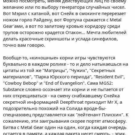
можно посмотреть, меняя действующих лиц по своему
желанию или по выбору генератора случайных чисел.
Вот Мэрил с катаной, вот Снейк в смокинге перерезает
ножом горло Райдену, вот Фортуна сражается с Metal
Gear'ами, а вот по залитому кровью коридору среди
трупов осторожно крадется Отакон... Мечта любителей
делать красочные скриншоты и услада синефилов,
точно вам говорю.
Вообще-то, «киношные» корни игры чувствуются
буквально в каждом ролике - то и дело натыкаешься на
цитаты из той же "Матрицы", "Чужих", "Секретных
материалов", "Парка Юрского периода", "Resident Evil",
"Cowboy Bebop" и "End of Evangelion". Сама MGS2:
Substance словно осознает эти корни и не пытается от
них открещиваться - на смену снабжавшему Снейка
секретной информацией Deepthroat приходит Mr X, а
подозрительно похожий на Солида вроде-бы-
спецназовец представляется как "лейтенант Плискин". К
сожалению, эти заигрывания скорее портят атмосферу.
Битва с Metal Gear один на один, когда каждая очередь
остается в памяти, а каждая ракета несет смерть, - эпик,