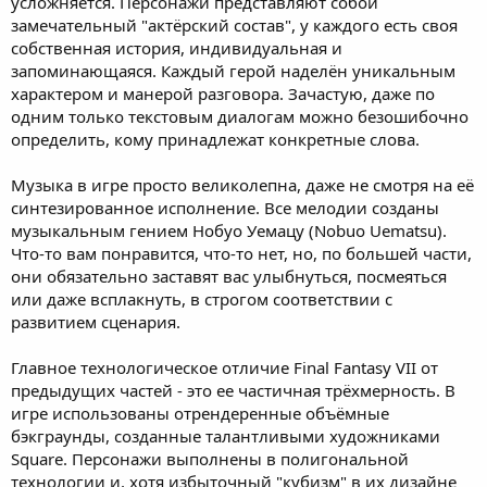
усложняется. Персонажи представляют собой
замечательный "актёрский состав", у каждого есть своя
собственная история, индивидуальная и
запоминающаяся. Каждый герой наделён уникальным
характером и манерой разговора. Зачастую, даже по
одним только текстовым диалогам можно безошибочно
определить, кому принадлежат конкретные слова.
Музыка в игре просто великолепна, даже не смотря на её
синтезированное исполнение. Все мелодии созданы
музыкальным гением Нобуо Уемацу (Nobuo Uematsu).
Что-то вам понравится, что-то нет, но, по большей части,
они обязательно заставят вас улыбнуться, посмеяться
или даже всплакнуть, в строгом соответствии с
развитием сценария.
Главное технологическое отличие Final Fantasy VII от
предыдущих частей - это ее частичная трёхмерность. В
игре использованы отрендеренные объёмные
бэкграунды, созданные талантливыми художниками
Square. Персонажи выполнены в полигональной
технологии и, хотя избыточный "кубизм" в их дизайне