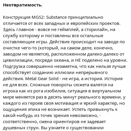
Неотвратимость.
Конструкция MGS2: Substance принципиально
отличается от всех западных и европейских проектов.
Здесь главное - вовсе не геймплей, а сторилайн, на
службу которому и поставлены все остальные
составляющие игры. Действие происходит на заводе по
очистке чего-то (который, на самом деле, конечно,
заводом не является), расположенном далеко-далеко от
цивилизации, посреди океана, и НЕ поделено на уровни.
Подгрузка совершенно незаметна, что как нельзя лучше
способствует созданию иллюзии непрерывного
действия. Metal Gear Solid - не игра, а история. История
не для всех. Сложные повороты сюжета валятся на
игрока как из рога изобилия, ситуация в виртуальном
мире меняется раз в десять минут реального времени, у
каждого из героев своя мотивация и яркий характер, но
ощущения эпика не возникает. Успеть привыкнуть к
какой-нибудь из точек зрения невозможно, -
соответственно, смена ориентиров не задевает
душевных струн. Вы узнаете о существовании