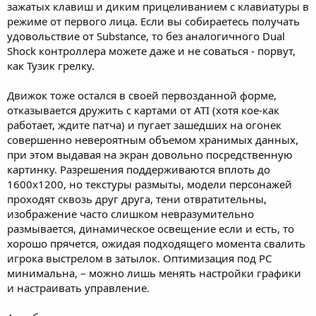
зажатых клавиш и диким прицеливанием с клавиатуры в
режиме от первого лица. Если вы собираетесь получать
удовольствие от Substance, то без аналогичного Dual
Shock контроллера можете даже и не соваться - порвут,
как Тузик грелку.
Движок тоже остался в своей первозданной форме,
отказывается дружить с картами от ATI (хотя кое-как
работает, ждите патча) и пугает зашедших на огонек
совершенно невероятным объемом хранимых данных,
при этом выдавая на экран довольно посредственную
картинку. Разрешения поддерживаются вплоть до
1600х1200, но текстуры размыты, модели персонажей
проходят сквозь друг друга, тени отвратительны,
изображение часто слишком невразумительно
размывается, динамическое освещение если и есть, то
хорошо прячется, ожидая подходящего момента свалить
игрока выстрелом в затылок. Оптимизация под PC
минимальна, – можно лишь менять настройки графики
и настраивать управление.