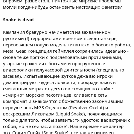
Впрочем, разве столь ничтожные мирские проблемы
могли когда-нибудь остановить настоящих фанатов?
Snake is dead
Кампания бравурно начинается на захваченном
русскими (!) террористами военном псевдотанкере,
перевозящем новую модель гигантского боевого робота,
Metal Gear. Концепция геймплея сохранилась идеально -
снова те же прятки с подслеповатыми противниками,
угарные сражения с боссами и прогруженные
видеоролики получасовой длительности (специально
засекал). Испытывающие жуткое дежа вю игроки
демонстрируют чудеса ловкости, прокрадываясь в
считанных метрах от десятков стоящих по стойке
«смирно» морских пехотинцев, сливают в сеть
компромат и знакомятся с божественно закончившим
первую часть MGS Оцелотом (Revolver Ocelot) и
воскресшим Ликвидом (Liquid Snake), появляющимся
только для того, чтобы заявить: "Я удостою вас встречи с
собой, но не сейчас, а позже". Наше временное альтер
эго, Солид Снейк (Solid Snake), все так же циничен,