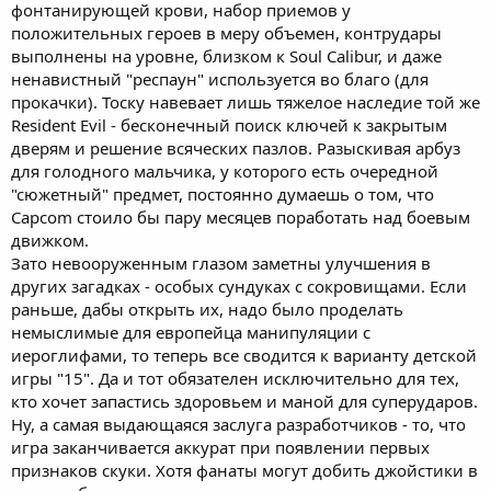
фонтанирующей крови, набор приемов у
положительных героев в меру объемен, контрудары
выполнены на уровне, близком к Soul Calibur, и даже
ненавистный "респаун" используется во благо (для
прокачки). Тоску навевает лишь тяжелое наследие той же
Resident Evil - бесконечный поиск ключей к закрытым
дверям и решение всяческих пазлов. Разыскивая арбуз
для голодного мальчика, у которого есть очередной
"сюжетный" предмет, постоянно думаешь о том, что
Capcom стоило бы пару месяцев поработать над боевым
движком.
Зато невооруженным глазом заметны улучшения в
других загадках - особых сундуках с сокровищами. Если
раньше, дабы открыть их, надо было проделать
немыслимые для европейца манипуляции с
иероглифами, то теперь все сводится к варианту детской
игры "15". Да и тот обязателен исключительно для тех,
кто хочет запастись здоровьем и маной для суперударов.
Ну, а самая выдающаяся заслуга разработчиков - то, что
игра заканчивается аккурат при появлении первых
признаков скуки. Хотя фанаты могут добить джойстики в