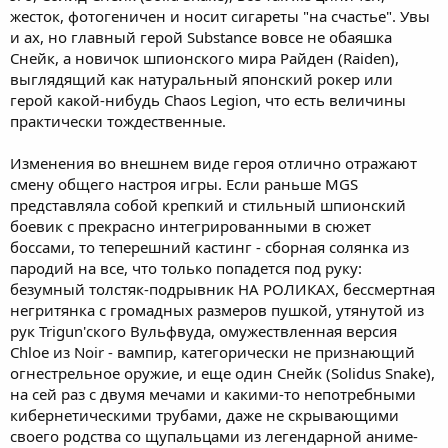
жесток, фотогеничен и носит сигареты "на счастье". Увы
и ах, но главный герой Substance вовсе не обаяшка
Снейк, а новичок шпионского мира Райден (Raiden),
выглядящий как натуральный японский рокер или
герой какой-нибудь Chaos Legion, что есть величины
практически тождественные.
Изменения во внешнем виде героя отлично отражают
смену общего настроя игры. Если раньше MGS
представляла собой крепкий и стильный шпионский
боевик с прекрасно интегрированными в сюжет
боссами, то теперешний кастинг - сборная солянка из
пародий на все, что только попадется под руку:
безумный толстяк-подрывник НА РОЛИКАХ, бессмертная
негритянка с громадных размеров пушкой, утянутой из
рук Trigun'ского Вульфвуда, омужествленная версия
Chloe из Noir - вампир, категорически не признающий
огнестрельное оружие, и еще один Снейк (Solidus Snake),
на сей раз с двумя мечами и какими-то непотребными
кибернетическими трубами, даже не скрывающими
своего родства со щупальцами из легендарной аниме-