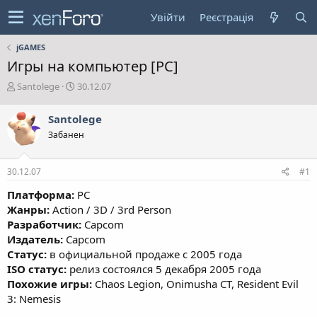
Увійти
Реєстрація
jGAMES
Игры на компьютер [PC]
А
Д
Santolege
30.12.07
в
а
т
т
Santolege
о
а
Забанен
р
с
т
т
е
в
30.12.07
#1
м
о
и
р
Платформа:
PC
е
Жанры:
Action / 3D / 3rd Person
н
Разработчик:
Capcom
н
Издатель:
Capcom
я
Статус:
в официальной продаже с 2005 года
ISO статус:
релиз состоялся 5 декабря 2005 года
Похожие игры:
Chaos Legion, Onimusha CT, Resident Evil
3: Nemesis