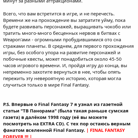
минут за разными аттракционами.
Всего, что вам встретится в игре, и не перечесть.
Времени же на прохождение вы затратите уйму, пока
будете развивать персонажей, выращивать чокобо или
тратить много-много бесценных нервов в битвах с
Weapon'ами - огромными пробудившимися ото сна
стражами планеты. В среднем, для первого прохождения
игры, без особого упора на развитие персонажей и
побочные квесты, может понадобиться около 45-50
часов игрового времени. И, пройдя игру до конца, вы
непременно захотите вернуться в нее, чтобы опять
пережить эту невероятную историю, которая могла
случиться только в мире Final Fantasy.
P.S. Впервые о Final Fantasy 7 я узнал из газетной
статьи "ТВ Панорама" (была такая раньше сумская
газета) в далёком 1998 году (её вы можете
посмотреть на EXTRA CD). С тех пор остаюсь верным
фанатом вселенной Final Fantasy.
| FINAL FANTASY
FOREVER !!! |