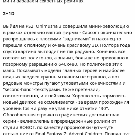
мини-забавах и секретных режимах.
2+1D
Выйдя на PS2, Onimusha 3 совершила мини-революцию
в рамках отдельно взятой фирмы - Capcom окончательно
распрощалась с плоскими "задниками" и наконец-то
перешла к полному и очень красивому 3D. Полтора года
спустя картина выглядит не так радужно. Конечно, все
состоит из полигонов, а значит, больше не приковано к
позорному разрешению 640х480. Но полигонов этих
мало. Показывать модели главных героев и наиболее
видных злодеев крупным планом не страшно, а вот
рядовые монстры пугают угловатыми конечностями и
"second-hand"-текстурами. Те же претензии,
соответственно, и к пейзажам. Хорошо хоть тормозить
новый движок не осмеливается - за время прохождения
уровень fps ни разу не упал ниже отметки "30".
Обособленная строчка в графических достоинствах
серии - великолепные пререндеренные ролики от
студии ROBOT, по качеству прорисовки чуть-чуть
отстающие от Final Fantasy 7: Advent Children. Правда, тут