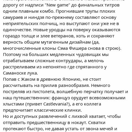
дорогу от надписи "New game" до финальных титров
одним плавным комбо. Прогнившие трупы плохих
самураев и ниндзя по-прежнему составляют основу
неприятельских полчищ, но выступают они уже не в
одиночестве. Новые уродцы на поверку оказываются
гораздо толще и злее ветеранов, хоть и сохраняют
верность общим мутагенным дизайнам (да,
многочисленные клоны Сэма Фишера снова в строю).
Поэтому на больших медленных чудовищах мы
отрабатываем сложные контрудары, а мелочь
расстреливаем из непонятно где спрятанного у
Саманоске лука.
Попав с Жаком в древнюю Японию, не стоит
рассчитывать на прилив разнообразия. Немного
постреляв из пистолета, волшебную перчатку получает и
наш путешественник: француз орудует всевозможными
хлыстами (привет Castlevania?), а его коллега
предпочитает классические клинки.
Но и доступных развлечений с лихвой хватает, чтобы
отправить предшественницу в нокаут. Схватки
протекают быстро, не давая устать от звона мечей и