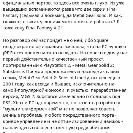
официальных портов, то здесь все очень глухо. Из уже
вышедших вспоминаются разве что две серии Final
Fantasy (седьмая и восьмая), да Metal Gear Solid. И как,
скажите, в таких условиях можно жить и работать? Я
тоже хочу Final Fantasy X-2!
Но разговор сейчас пойдет не о ней, ибо Square
неоднократно официально заявляла, что на PC лучшую
jRPG всех времен можно не ждать. На повестке дня у нас
первый действительно качественный проект,
портированный с PlayStation 2, - Metal Gear Solid 2:
Substance. Прямой продолжатель и наследник славы
серии, Metal Gear Solid 2: Sons of Liberty, вышел еще в
2001 году, как всегда и бывает, исключительно-на-
самой-популярной-консоли. К счастью, переработанная
версия, MGS 2: Substance изначально готовилась под
PS2, Xbox и PC одновременно, но назвать разработку
"мультиплатформенной" мне не позволяет совесть.
Вечные проблемы любого посредственного порта -
кривое управление и не оптимизированный движок -
нашли здесь свою естественную среду обитания.