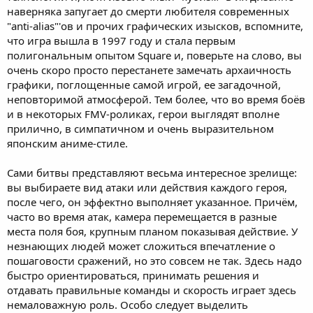
наверняка запугает до смерти любителя современных
"anti-alias"'ов и прочих графических изысков, вспомните,
что игра вышла в 1997 году и стала первым
полигональным опытом Square и, поверьте на слово, вы
очень скоро просто перестанете замечать архаичность
графики, поглощенные самой игрой, ее загадочной,
неповторимой атмосферой. Тем более, что во время боёв
и в некоторых FMV-роликах, герои выглядят вполне
прилично, в симпатичном и очень выразительном
японским аниме-стиле.
Сами битвы представляют весьма интересное зрелище:
вы выбираете вид атаки или действия каждого героя,
после чего, он эффектно выполняет указанное. Причём,
часто во время атак, камера перемещается в разные
места поля боя, крупным планом показывая действие. У
незнающих людей может сложиться впечатление о
пошаговости сражений, но это совсем не так. Здесь надо
быстро ориентироваться, принимать решения и
отдавать правильные команды и скорость играет здесь
немаловажную роль. Особо следует выделить