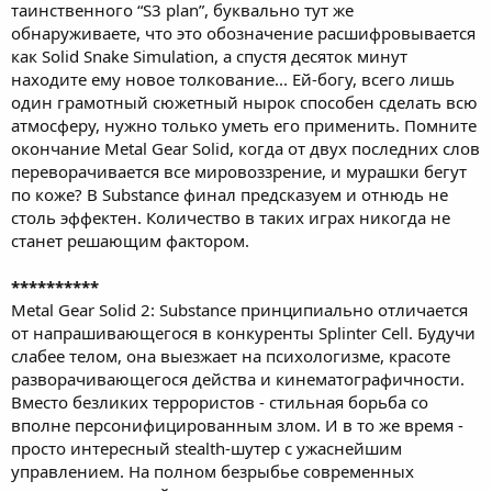
таинственного “S3 plan”, буквально тут же
обнаруживаете, что это обозначение расшифровывается
как Solid Snake Simulation, а спустя десяток минут
находите ему новое толкование... Ей-богу, всего лишь
один грамотный сюжетный нырок способен сделать всю
атмосферу, нужно только уметь его применить. Помните
окончание Metal Gear Solid, когда от двух последних слов
переворачивается все мировоззрение, и мурашки бегут
по коже? В Substance финал предсказуем и отнюдь не
столь эффектен. Количество в таких играх никогда не
станет решающим фактором.
**********
Metal Gear Solid 2: Substance принципиально отличается
от напрашивающегося в конкуренты Splinter Cell. Будучи
слабее телом, она выезжает на психологизме, красоте
разворачивающегося действа и кинематографичности.
Вместо безликих террористов - стильная борьба со
вполне персонифицированным злом. И в то же время -
просто интересный stealth-шутер с ужаснейшим
управлением. На полном безрыбье современных