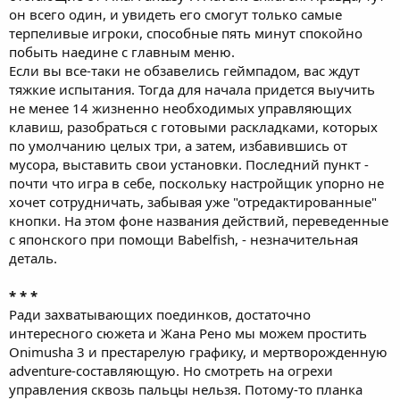
он всего один, и увидеть его смогут только самые
терпеливые игроки, способные пять минут спокойно
побыть наедине с главным меню.
Если вы все-таки не обзавелись геймпадом, вас ждут
тяжкие испытания. Тогда для начала придется выучить
не менее 14 жизненно необходимых управляющих
клавиш, разобраться с готовыми раскладками, которых
по умолчанию целых три, а затем, избавившись от
мусора, выставить свои установки. Последний пункт -
почти что игра в себе, поскольку настройщик упорно не
хочет сотрудничать, забывая уже "отредактированные"
кнопки. На этом фоне названия действий, переведенные
с японского при помощи Babelfish, - незначительная
деталь.
* * *
Ради захватывающих поединков, достаточно
интересного сюжета и Жана Рено мы можем простить
Onimusha 3 и престарелую графику, и мертворожденную
adventure-составляющую. Но смотреть на огрехи
управления сквозь пальцы нельзя. Потому-то планка