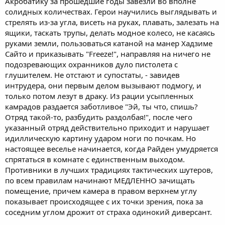
Акробатику за прошедшие годы завезли во вполне
солидных количествах. Герои научились выглядывать и
стрелять из-за угла, висеть на руках, плавать, залезать на
ящики, таскать трупы, делать модное колесо, не касаясь
руками земли, пользоваться катаной на манер Хадзиме
Сайто и приказывать "Freeze!", направляя на ничего не
подозревающих охранников дуло пистолета с
глушителем. Не отстают и супостаты, - завидев
интрудера, они первым делом вызывают подмогу, и
только потом лезут в драку. Из рации усыпленных
камрадов раздается заботливое "Эй, ты что, спишь?
Отряд такой-то, разбудить раздолбая!", после чего
указанный отряд действительно приходит и нарушает
идиллическую картину ударом ноги по почкам. Но
настоящее веселье начинается, когда Райден умудряется
спрятаться в комнате с единственным выходом.
Противники в лучших традициях тактических шутеров,
по всем правилам начинают МЕДЛЕННО зачищать
помещение, причем камера в правом верхнем углу
показывает происходящее с их точки зрения, пока за
соседним углом дрожит от страха одинокий диверсант.