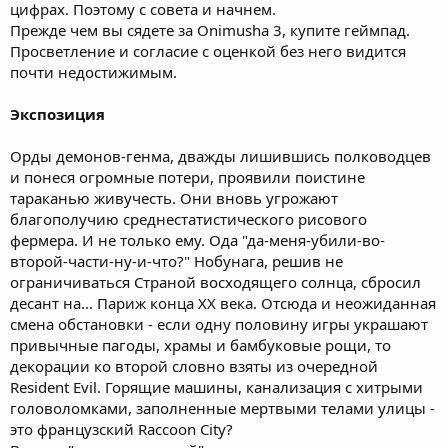
цифрах. Поэтому с совета и начнем.
Прежде чем вы сядете за Onimusha 3, купите геймпад.
Просветление и согласие с оценкой без него видится
почти недостижимым.
Экспозиция
Орды демонов-генма, дважды лишившись полководцев
и понеся огромные потери, проявили поистине
тараканью живучесть. Они вновь угрожают
благополучию среднестатистического рисового
фермера. И не только ему. Ода "да-меня-убили-во-
второй-части-ну-и-что?" Нобунага, решив не
ограничиваться Страной восходящего солнца, сбросил
десант на... Париж конца ХХ века. Отсюда и неожиданная
смена обстановки - если одну половину игры украшают
привычные пагоды, храмы и бамбуковые рощи, то
декорации ко второй словно взяты из очередной
Resident Evil. Горящие машины, канализация с хитрыми
головоломками, заполненные мертвыми телами улицы -
это французский Raccoon City?