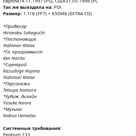
Европа14.11.1997 (PS), США31.05.1998 (PC
Так же выходила на:
PSX
Размер:
1.1ГБ (FF7) + 650МБ (EXTRA CD)
*Продюсер
Hironobu Sakaguchi
*Постановщик
Yoshinori Kitase
*Гл. программист
Ken Narita
*Cценарий
Kazushige Nojima
Yoshinori Kitase
*Персонажи
Tetsuya Nomura
*Худож. дизайн
Yusuke Naora
*Музыка
Nobuo Uematsu
Системные требования:
Pentium 133