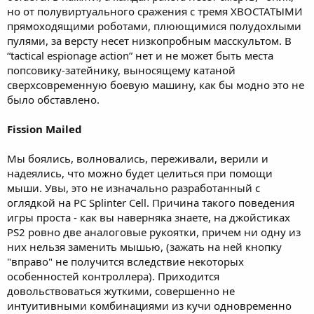
но от полувиртуального сражения с тремя ХВОСТАТЫМИ
прямоходящими роботами, плюющимися полудохлыми
пулями, за версту несет низкопробным масскультом. В
“tactical espionage action” нет и не может быть места
попсовику-затейнику, выносящему катаной
сверхсовременную боевую машину, как бы модно это не
было обставлено.
Fission Mailed
Мы боялись, волновались, переживали, верили и
надеялись, что можно будет целиться при помощи
мыши. Увы, это не изначально разработанный с
оглядкой на PC Splinter Cell. Причина такого поведения
игры проста - как вы наверняка знаете, на джойстиках
PS2 ровно две аналоговые рукоятки, причем ни одну из
них нельзя заменить мышью, (зажать на ней кнопку
"вправо" не получится вследствие некоторых
особенностей контроллера). Приходится
довольствоваться жуткими, совершенно не
интуитивными комбинациями из кучи одновременно