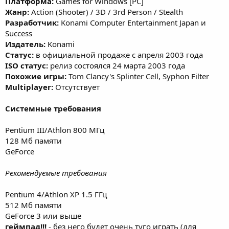
Платформа:
Games for Windows [PC]
Жанр:
Action (Shooter) / 3D / 3rd Person / Stealth
Разработчик:
Konami Computer Entertainment Japan и
Success
Издатель:
Konami
Статус:
в официальной продаже с апреля 2003 года
ISO статус:
релиз состоялся 24 марта 2003 года
Похожие игры:
Tom Clancy's Splinter Cell, Syphon Filter
Multiplayer:
Отсутствует
Системные требования
Pentium III/Athlon 800 МГц
128 Мб памяти
GeForce
Рекомендуемые требования
Pentium 4/Athlon XP 1.5 ГГц
512 Мб памяти
GeForce 3 или выше
геймпад!!!
- без него будет очень туго играть (для