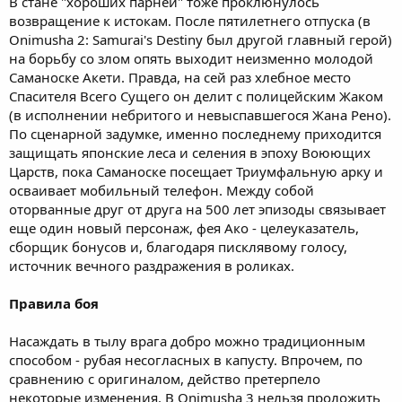
В стане "хороших парней" тоже проклюнулось
возвращение к истокам. После пятилетнего отпуска (в
Onimusha 2: Samurai's Destiny был другой главный герой)
на борьбу со злом опять выходит неизменно молодой
Саманоске Акети. Правда, на сей раз хлебное место
Спасителя Всего Сущего он делит с полицейским Жаком
(в исполнении небритого и невыспавшегося Жана Рено).
По сценарной задумке, именно последнему приходится
защищать японские леса и селения в эпоху Воюющих
Царств, пока Саманоске посещает Триумфальную арку и
осваивает мобильный телефон. Между собой
оторванные друг от друга на 500 лет эпизоды связывает
еще один новый персонаж, фея Ако - целеуказатель,
сборщик бонусов и, благодаря писклявому голосу,
источник вечного раздражения в роликах.
Правила боя
Насаждать в тылу врага добро можно традиционным
способом - рубая несогласных в капусту. Впрочем, по
сравнению с оригиналом, действо претерпело
некоторые изменения. В Onimusha 3 нельзя проложить