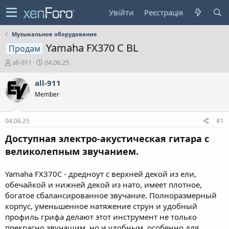
Увійти
Реєстрація
Музыкальное оборудование
Yamaha FX370 C BL
Продам
А
Д
all-911
04.06.25
в
а
т
т
all-911
о
а
Member
р
с
т
т
е
в
04.06.25
#1
м
о
и
р
Доступная электро-акустическая гитара с
е
великолепным звучанием.
н
н
я
Yamaha FX370C - дредноут с верхней декой из ели,
обечайкой и нижней декой из нато, имеет плотное,
богатое сбалансированное звучание. Полноразмерный
корпус, уменьшенное натяжение струн и удобный
профиль грифа делают этот инструмент не только
прекрасно звучащим, но и удобным, особенно для