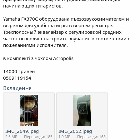
начинающих гитаристов.
Yamaha FX370C оборудована пъезозвукоснимателем и
вырезом для удобства игры в вернем регистре.
Трехполосный эквалайзер с регулировкой средних
частот позволяет настроить звучание в соответствии с
пожеланиями исполнителя.
в комплекті з чохлом Acropolis
14000 гривен
0509119154
Вкладення
IMG_2649.jpeg
IMG_2652.jpeg
2.6 MБ
Перегляди: 185
1.9 MБ
Перегляди: 168