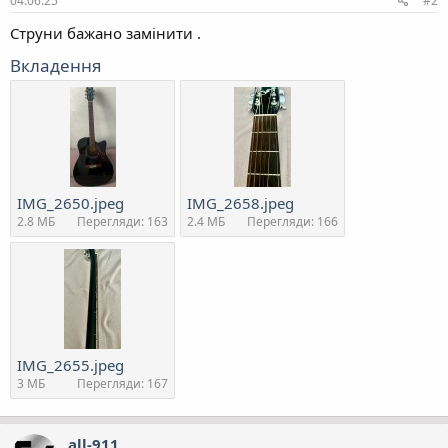
04.06.25
#2
Струни бажано замінити .
Вкладення
IMG_2650.jpeg
IMG_2658.jpeg
2.8 MБ
Перегляди: 163
2.4 MБ
Перегляди: 166
IMG_2655.jpeg
3 MБ
Перегляди: 167
all-911