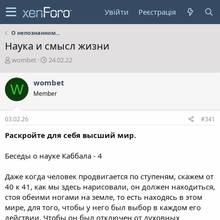
Увійти
Реєстрація
О непознанном...
Наука и смысл жизни
А
Д
wombet
24.02.22
в
а
т
т
wombet
W
о
а
Member
р
с
т
т
е
в
03.02.26
#341
м
о
и
р
Раскройте для себя высший мир.
е
н
Беседы о науке Каббала - 4
н
я
Даже когда человек продвигается по ступеням, скажем от
40 к 41, как мы здесь нарисовали, он должен находиться,
стоя обеими ногами на земле, то есть находясь в этом
мире, для того, чтобы у него был выбор в каждом его
действии. Чтобы он был отключен от духовных