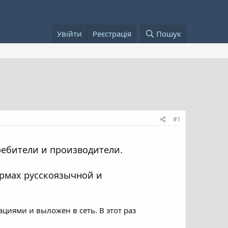
Увійти
Реєстрація
Пошук
#1
ребители и производители.
ормах русскоязычной и
циями и выложен в сеть. В этот раз