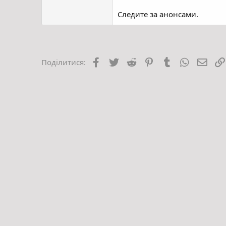
Следите за анонсами.
Facebook
Twitter
Reddit
Pinterest
Tumblr
WhatsApp
E-mai
Поділитися: