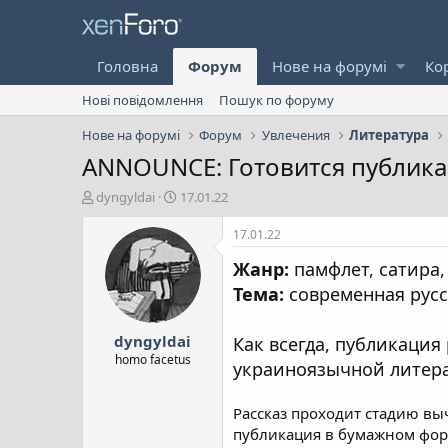
Головна
Форум
Нове на форумі
Ко
Нові повідомлення
Пошук по форуму
Нове на форумі
Форум
Увлечения
Литература
ANNOUNCE: Готовится публика
А
Д
dyngyldai
17.01.22
в
а
т
т
17.01.22
о
а
Жанр:
памфлет, сатира,
р
с
т
т
Тема:
современная русс
е
в
м
о
dyngyldai
и
р
Как всегда, публикация
е
homo facetus
украиноязычной литерат
н
н
я
Рассказ проходит стадию вы
публикация в бумажном фор