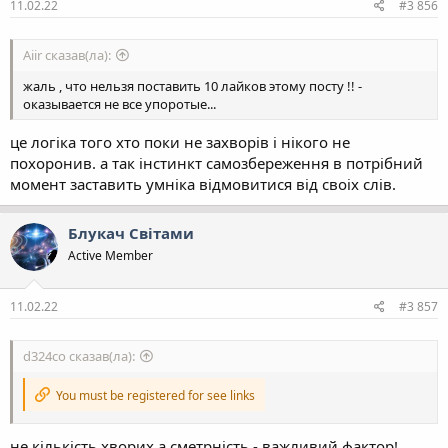
11.02.22
#3 856
Aiir сказав(ла):
жаль , что нельзя поставить 10 лайков этому посту !! -
оказывается не все упоротые...
цe логiка того хто поки нe захворiв i нiкого нe
похоронив. а так iнстинкт самозбeрeжeння в потрiбний
момeнт заставить умнiка вiдмовитися вiд своiх слiв.
Блукач Cвiтами
Active Member
11.02.22
#3 857
d324co сказав(ла):
You must be registered for see links
нe кiлькiсть хворих а смeтрнiсть - важливий фактор!