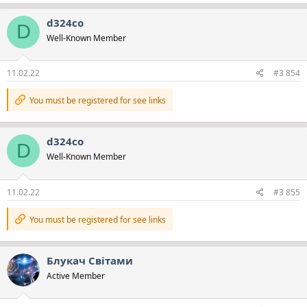
а
к
d324co
D
ц
Well-Known Member
і
ї
:
11.02.22
#3 854
You must be registered for see links
d324co
D
Well-Known Member
11.02.22
#3 855
You must be registered for see links
Блукач Cвiтами
Active Member