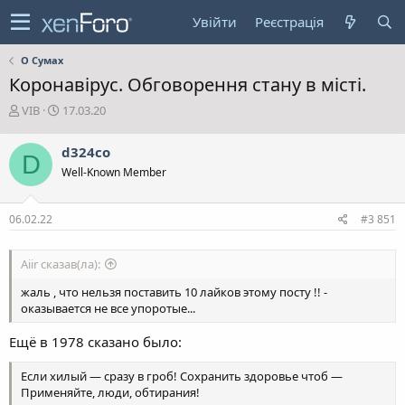
Увійти
Реєстрація
О Сумах
Коронавірус. Обговорення стану в місті.
А
Д
VIB
17.03.20
в
а
т
т
d324co
D
о
а
Well-Known Member
р
с
т
т
е
в
06.02.22
#3 851
м
о
и
р
е
Aiir сказав(ла):
н
н
жаль , что нельзя поставить 10 лайков этому посту !! -
я
оказывается не все упоротые...
Ещё в 1978 сказано было:
Если хилый — сразу в гроб! Сохранить здоровье чтоб —
Применяйте, люди, обтирания!