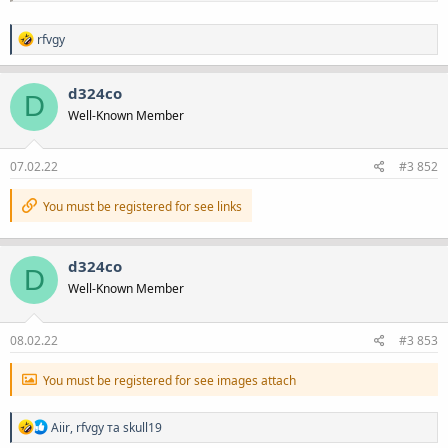
Р
rfvgy
е
а
к
d324co
D
ц
Well-Known Member
і
ї
:
07.02.22
#3 852
You must be registered for see links
d324co
D
Well-Known Member
08.02.22
#3 853
You must be registered for see images attach
Р
Aiir
,
rfvgy
та
skull19
е