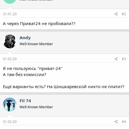
31.01.20
#2
А через Приват24 не пробовали??
Andy
Well-Known Member
01.02.20
#3
Я не пользуюсь "приват-24"
А там без комиссии?
Ещё варианты есть? На Шишкаревской никто не платит?
Fil 74
Well-Known Member
01.02.20
#4