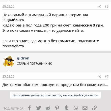
25.02.20
#6
Пока самый оптимальный вариант - терминал
Ощадбанка.
Кидаю раз в пол года 200 грн на счет,
комиссия 3 грн
.
Это пока самая меньшая, что удалось найти.
Если кто знает, где можно без комиссии, подскажите
пожалуйста.
gidron
СТАРЫЙ ПОГРАНИЧНИК
25.02.20
#7
Дочка Монобанком пользуется-вроде там без комиссии...
Ви повинні увійти або зареєструватися, щоб відповісти.
Facebook
Twitter
Reddit
Pinterest
Tumblr
WhatsApp
E-mail
Посила
Поділитися: