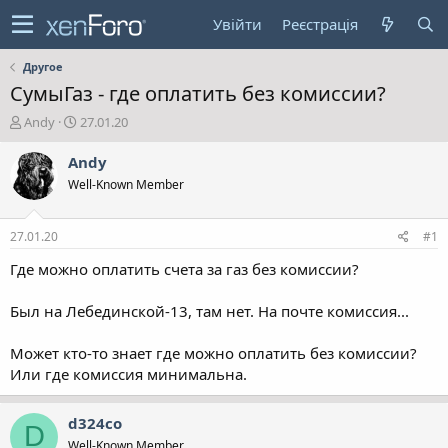
Увійти
Реєстрація
Другое
СумыГаз - где оплатить без комиссии?
А
Д
Andy
27.01.20
в
а
т
т
Andy
о
а
Well-Known Member
р
с
т
т
е
в
27.01.20
#1
м
о
и
р
Где можно оплатить счета за газ без комиссии?
е
н
Был на Лебединской-13, там нет. На почте комиссия...
н
я
Может кто-то знает где можно оплатить без комиссии?
Или где комиссия минимальна.
d324co
D
Well-Known Member