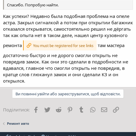
Спасибо. Попробую найти.
Как успехи? Недавно была подобная проблема на опеле
астра. Закрыл сигналкой а потом при открытии багажник
отказался открыватся, самостоятельно решил не дёргать
так как опыта нет в таком деле, нашел центр кузовного
ремонта
там мастера
You must be registered for see links
достаточно быстро и не дорого смогли открыть не
повредив замок. Как они это сделали в подробности не
вдавался, главное что смогли открыть не повредив, в
кратце слов глюканул замок и они сделали КЗ и он
открылся.
Ви повинні увійти або зареєструватися, щоб відповісти.
Facebook
Twitter
Reddit
Pinterest
Tumblr
WhatsApp
E-mail
Посила
Поділитися:
Ремонт авто