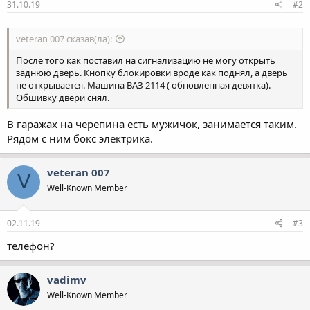
31.10.19
#2
veteran 007 сказав(ла):
После того как поставил на сигнализацию не могу открыть
заднюю дверь. Кнопку блокировки вроде как поднял, а дверь
не открывается. Машина ВАЗ 2114 ( обновленная девятка).
Обшивку двери снял.
В гаражах на черепина есть мужичок, занимается таким.
Рядом с ним бокс электрика.
veteran 007
V
Well-Known Member
02.11.19
#3
телефон?
vadimv
Well-Known Member