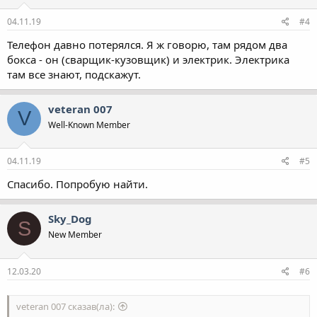
04.11.19
#4
Телефон давно потерялся. Я ж говорю, там рядом два
бокса - он (сварщик-кузовщик) и электрик. Электрика
там все знают, подскажут.
veteran 007
V
Well-Known Member
04.11.19
#5
Спасибо. Попробую найти.
Sky_Dog
S
New Member
12.03.20
#6
veteran 007 сказав(ла):