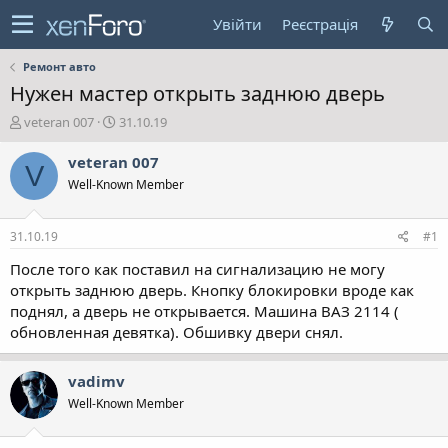
Увійти
Реєстрація
Ремонт авто
Нужен мастер открыть заднюю дверь
А
Д
veteran 007
31.10.19
в
а
т
т
veteran 007
V
о
а
Well-Known Member
р
с
т
т
е
в
31.10.19
#1
м
о
и
р
После того как поставил на сигнализацию не могу
е
открыть заднюю дверь. Кнопку блокировки вроде как
н
поднял, а дверь не открывается. Машина ВАЗ 2114 (
н
обновленная девятка). Обшивку двери снял.
я
vadimv
Well-Known Member