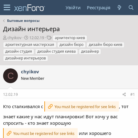
Увійти
Реєстрація
Бытовые вопросы
Дизайн интерьера
А
Д
Т
chyikov
12.02.19
архитектор киев
в
а
е
архитектурная мастерская
дизайн бюро
дизайн бюро киев
т
т
г
дизайн студия
дизайн студия киева
дизайнер
о
а
и
дизайнер интерьеров
р
с
т
т
е
в
chyikov
C
м
о
New Member
и
р
е
н
12.02.19
#1
н
я
Кто сталкивался с
, тот
You must be registered for see links
знает какие у нас идут планировки! Вот хочу у вас
спросить - кто знает хорошую
или хорошего
You must be registered for see links