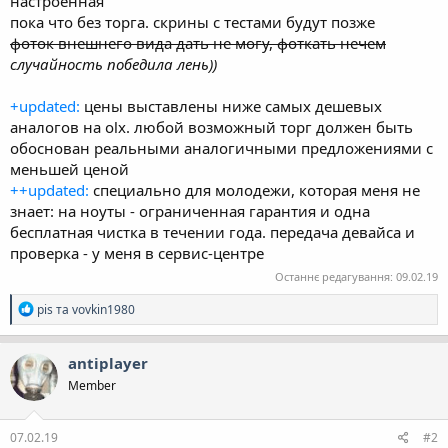
настроенная
пока что без торга. скрины с тестами будут позже
фоток внешнего вида дать не могу, фоткать нечем
случайность победила лень))
+updated:
цены выставлены ниже самых дешевых
аналогов на olx. любой возможный торг должен быть
обоснован реальными аналогичными предложениями с
меньшей ценой
++updated:
специально для молодежи, которая меня не
знает: на ноуты - ограниченная гарантия и одна
бесплатная чистка в течении года. передача девайса и
проверка - у меня в сервис-центре
Останнє редагування:
09.02.19
Р
pis
та
vovkin1980
е
а
к
antiplayer
ц
Member
і
ї
:
07.02.19
#2