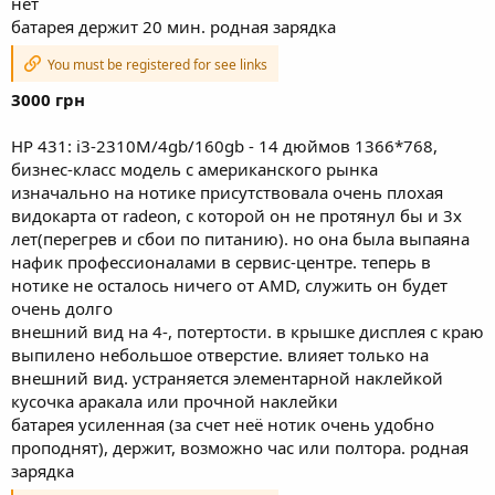
нет
батарея держит 20 мин. родная зарядка
You must be registered for see links
3000 грн
HP 431: i3-2310M/4gb/160gb - 14 дюймов 1366*768,
бизнес-класс модель с американского рынка
изначально на нотике присутствовала очень плохая
видокарта от radeon, с которой он не протянул бы и 3х
лет(перегрев и сбои по питанию). но она была выпаяна
нафик профессионалами в сервис-центре. теперь в
нотике не осталось ничего от AMD, служить он будет
очень долго
внешний вид на 4-, потертости. в крышке дисплея с краю
выпилено небольшое отверстие. влияет только на
внешний вид. устраняется элементарной наклейкой
кусочка аракала или прочной наклейки
батарея усиленная (за счет неё нотик очень удобно
проподнят), держит, возможно час или полтора. родная
зарядка