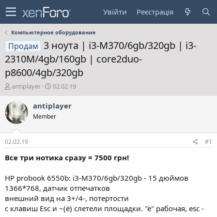
Увійти
Реєстрація
Компьютерное оборудование
3 ноута | i3-M370/6gb/320gb | i3-
Продам
2310M/4gb/160gb | core2duo-
p8600/4gb/320gb
А
Д
antiplayer
02.02.19
в
а
т
т
antiplayer
о
а
Member
р
с
т
т
е
в
02.02.19
#1
м
о
и
р
Все три нотика сразу = 7500 грн!
е
н
HP probook 6550b: i3-M370/6gb/320gb - 15 дюймов
н
1366*768, датчик отпечатков
я
внешний вид на 3+/4-, потертости
с клавиш Esc и ~(ё) слетели площадки. "ё" рабочая, esc -