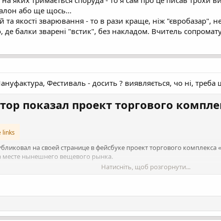
алон або ще щось...
 та якості зварювання - то в рази краще, ніж "євробазар", н
 де балки зварені "встик", без накладом. Вчитель сопромату 
ануфактура, Фестиваль - досить ? виявляється, чо ні, треба щ
тор показал проект торгового компл
 links
бликовал на своей странице в фейсбуке проект торгового комплекса
на месте нынешнего вещевого рынка.
Натисніть, щоб розгорнути...
 трех рек - Стрелка Сумка и Псел. Мало кто знает, особенно среди мо
с река течет в коллекторе, о ее существовании напоминает лишь назв
мирования квартала от универмага «Киев» до переулка Терезова стро
но в архитектурных формах. Идея присутствия реки подчеркнута объ