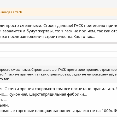
e images attach
ли просто смешными. Строят дальше! ГАСК претензию принял,
и завалится и будут жертвы, то: 1 гаск не при чем, так как 
тся после завершения строительства.Как то так...
просто смешными. Строят дальше! ГАСК претензию принял, отреагировал
то: 1 гаск не при чем, так как отреагировал, судья не неприкасаемый, 
 так...
я. С точки зрения сопромата там все посчитано правильно.
.... суконная, шерстепрядильная фабрики...
 ...
были.
громные торговые площадя заполнены далеко не на 100%, Фе