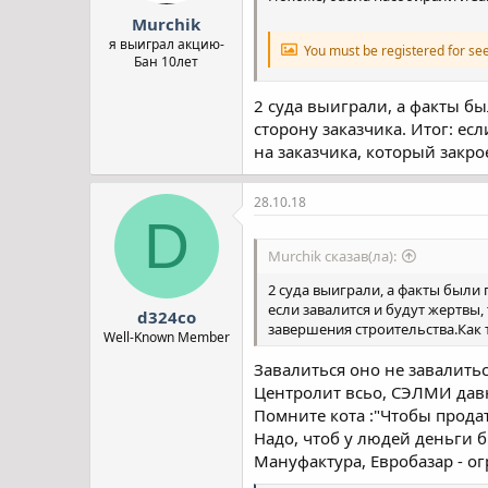
Murchik
я выиграл акцию-
You must be registered for se
Бан 10лет
2 суда выиграли, а факты бы
сторону заказчика. Итог: есл
на заказчика, который закрое
28.10.18
D
Murchik сказав(ла):
2 суда выиграли, а факты были 
если завалится и будут жертвы, 
d324co
завершения строительства.Как то
Well-Known Member
Завалиться оно не завалитьс
Центролит всьо, СЭЛМИ давно
Помните кота :"Чтобы продать
Надо, чтоб у людей деньги 
Мануфактура, Евробазар - о