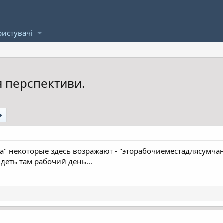
ристувачі
я перспективи.
ла" некоторые здесь возражают - "эторабочиеместадлясумча
идеть там рабочий день...