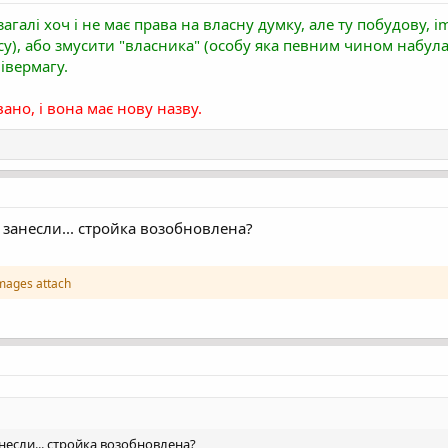
агалі хоч і не має права на власну думку, але ту побудову, i
), або змусити "власника" (особу яка певним чином набула
івермагу.
ано, і вона має нову назву.
занесли... стройка возобновлена?
images attach
несли... стройка возобновлена?