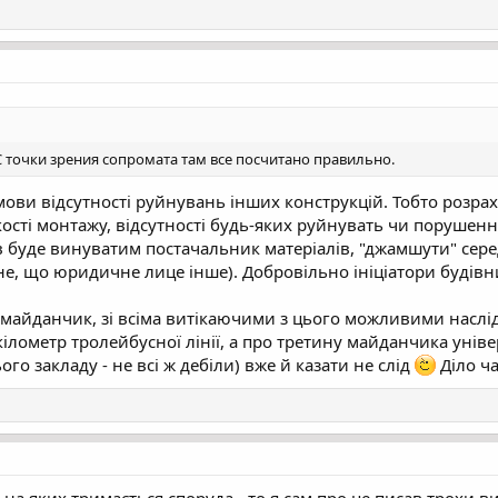
С точки зрения сопромата там все посчитано правильно.
умови відсутності руйнувань інших конструкцій. Тобто розрах
ості монтажу, відсутності будь-яких руйнувать чи порушенні ц
ів буде винуватим постачальник матеріалів, "джамшути" сере
не, що юридичне лице інше). Добровільно ініціатори будівн
 майданчик, зі всіма витікаючими з цього можливими наслі
ілометр тролейбусної лінії, а про третину майданчика уніве
го закладу - не всі ж дебіли) вже й казати не слід
Діло ча
, на яких тримається споруда - то я сам про це писав трохи 