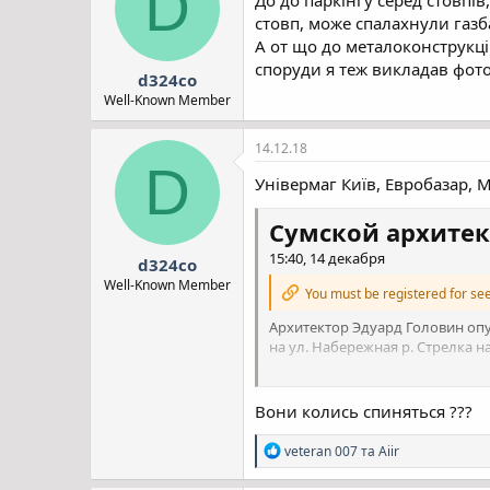
D
ї
стовп, може спалахнули газб
:
А от що до металоконструкцій
споруди я теж викладав фото,
d324co
Well-Known Member
14.12.18
D
Універмаг Київ, Евробазар, М
Сумской архитек
15:40, 14 декабря
d324co
Well-Known Member
You must be registered for see
Архитектор Эдуард Головин опу
на ул. Набережная р. Стрелка 
«Город Сумы основан на слиянии
века протекала открыто. Сейча
Вони колись спиняться ???
Предпроектное предложение фор
Р
veteran 007
та
Aiir
волнами и водоворотом отраже
е
а
квартала.