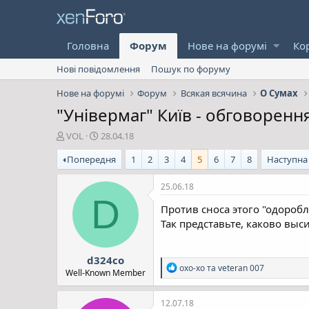
Головна
Форум
Нове на форумі
Ко
Нові повідомлення
Пошук по форуму
Нове на форумі
Форум
Всякая всячина
О Сумах
"Універмаг" Київ - обговоренн
А
Д
VOL
28.04.18
в
а
Попередня
1
2
3
4
5
6
7
8
Наступна
т
т
о
а
р
с
25.06.18
т
т
D
Против сноса этого "одороб
е
в
м
о
Так представьте, каково выс
и
р
е
d324co
н
Р
oxo-xo
та
veteran 007
н
Well-Known Member
е
я
а
к
12.07.18