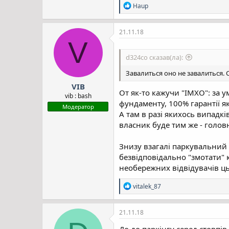
Р
Haup
е
а
к
21.11.18
ц
V
і
ї
d324co сказав(ла):
:
Завалиться оно не завалиться. 
VIB
От як-то кажучи "ІМХО": за 
vib : bash
фундаменту, 100% гарантії як
Модератор
А там в разі якихось випадк
власник буде тим же - голов
Знизу взагалі паркувальний
безвідповідально "змотати" к
необережних відвідувачів цьо
Р
vitalek_87
е
а
к
21.11.18
ц
і
До до паркінгу серед стовпів