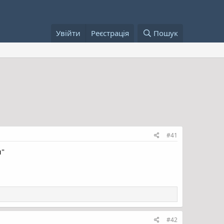
Увійти
Реєстрація
Пошук
#41
н"
#42