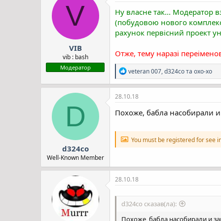
ц
V
і
Ну власне так... Модератор вз
ї
(побудовою нового комплексу
:
рахунок первісний проект ун
VIB
Отже, тему наразі переіменов
vib : bash
Модератор
Р
veteran 007
,
d324co
та
oxo-xo
е
а
к
28.10.18
ц
D
і
Похоже, бабла насобирали и 
ї
:
You must be registered for see 
d324co
Well-Known Member
28.10.18
d324co сказав(ла):
Похоже, бабла насобирали и за