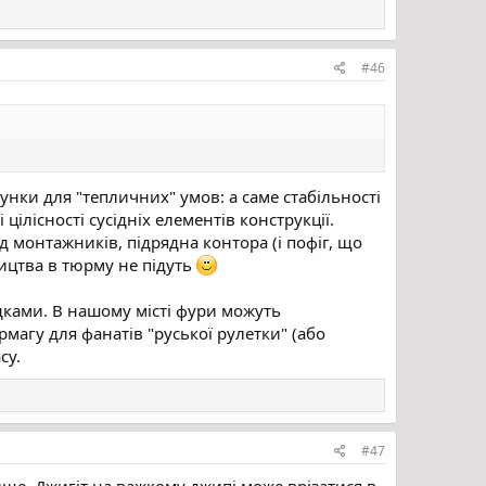
#46
унки для "тепличних" умов: а саме стабільності
ілісності сусідніх елементів конструкції.
д монтажників, підрядна контора (і пофіг, що
ицтва в тюрму не підуть
дками. В нашому місті фури можуть
рмагу для фанатів "руської рулетки" (або
су.
#47
вище. Джигіт на важкому джипі може врізатися в