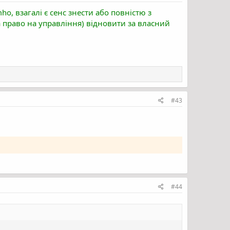
mho, взагалі є сенс знести або повністю з
 право на управління) відновити за власний
#43
#44