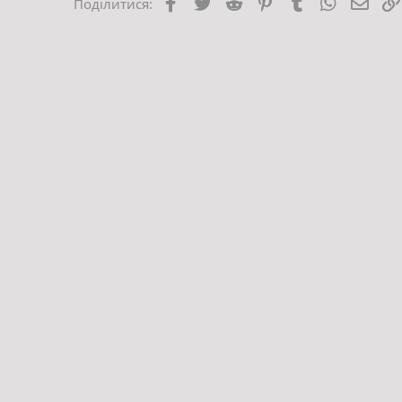
Facebook
Twitter
Reddit
Pinterest
Tumblr
WhatsApp
E-mai
Поділитися: