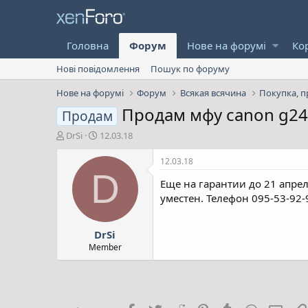
Головна
Форум
Нове на форумі
Ко
Нові повідомлення
Пошук по форуму
Нове на форумі
Форум
Всякая всячина
Покупка, п
Продам мфу canon g2
Продам
А
Д
DrSi
12.03.18
в
а
т
т
12.03.18
о
а
D
Еще на гарантии до 21 апреля
р
с
т
т
уместен. Телефон 095-53-92-
е
в
м
о
DrSi
и
р
е
Member
н
н
я