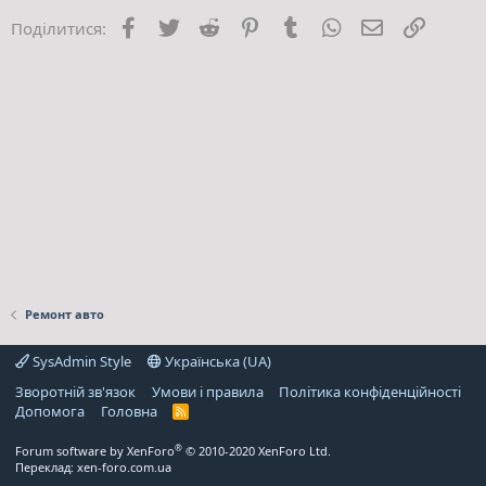
Facebook
Twitter
Reddit
Pinterest
Tumblr
WhatsApp
E-mail
Посила
Поділитися:
Ремонт авто
SysAdmin Style
Українська (UA)
Зворотній зв'язок
Умови і правила
Політика конфіденційності
Дoпoмoга
Головна
R
S
S
®
Forum software by XenForo
© 2010-2020 XenForo Ltd.
Переклад:
xen-foro.com.ua