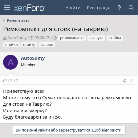
Увійти
Реєстрація
Ремонт авто
Ремкомлект для стоек (на таврию)
А
Д
Т
AutoSumy
03.08.17
ремкомплект
славута
стойка
в
а
е
стойки
стойку
таврия
т
т
г
о
а
и
AutoSumy
р
с
A
т
Member
т
е
в
м
о
03.08.17
#1
и
р
е
Приветствую всех!
н
Может кому-то в Сумах попадался на глаза ремкомплект
н
для стоек на Таврию?
я
Или на восьмёрку?
Буду благодарен за инфо.
Ви повинні увійти або зареєструватися, щоб відповісти.