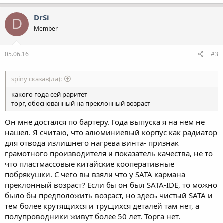
DrSi
D
Member
05.06.16
#3
spiny сказав(ла):
какого года сей раритет
торг, обоснованный на преклонный возраст
Он мне достался по бартеру. Года выпуска я на нем не
нашел. Я считаю, что алюминиевый корпус как радиатор
для отвода излишнего нагрева винта- признак
грамотного производителя и показатель качества, не то
что пластмассовые китайские кооперативные
побрякушки. С чего вы взяли что у SATA кармана
преклонный возраст? Если бы он был SATA-IDE, то можно
было бы предположить возраст, но здесь чистый SATA и
тем более крутящихся и трущихся деталей там нет, а
полупроводники живут более 50 лет. Торга нет.