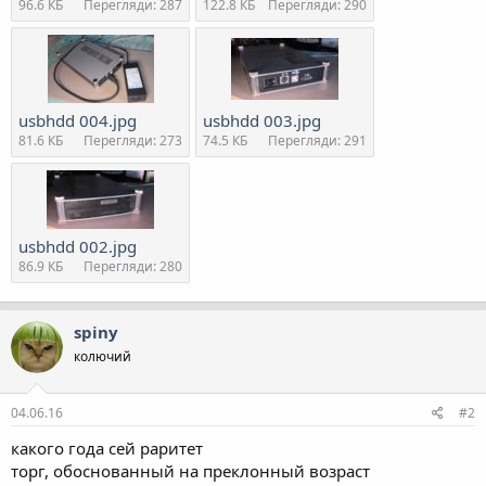
96.6 КБ
Перегляди: 287
122.8 КБ
Перегляди: 290
usbhdd 004.jpg
usbhdd 003.jpg
81.6 КБ
Перегляди: 273
74.5 КБ
Перегляди: 291
usbhdd 002.jpg
86.9 КБ
Перегляди: 280
spiny
колючий
04.06.16
#2
какого года сей раритет
торг, обоснованный на преклонный возраст