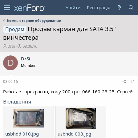
Увійти
Реєстрація
Компьютерное оборудование
Продам карман для SATA 3,5"
Продам
винчестера
А
Д
DrSi
03.06.16
в
а
т
т
DrSi
D
о
а
Member
р
с
т
т
е
в
03.06.16
#1
м
о
и
р
Работает прекрасно, хочу 200 грн. 066-160-23-25, Сергей.
е
Вкладення
н
н
я
usbhdd 010.jpg
usbhdd 008.jpg