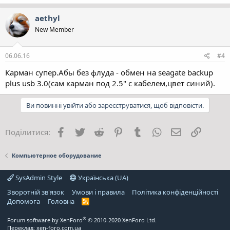
aethyl
New Member
06.06.16
#4
Карман супер.Абы без флуда - обмен на seagate backup
plus usb 3.0(сам карман под 2.5" с кабелем,цвет синий).
Ви повинні увійти або зареєструватися, щоб відповісти.
Facebook
Twitter
Reddit
Pinterest
Tumblr
WhatsApp
E-mail
Посила
Поділитися:
Компьютерное оборудование
SysAdmin Style
Українська (UA)
Зворотній зв'язок
Умови і правила
Політика конфіденційності
Дoпoмoга
Головна
R
S
S
®
Forum software by XenForo
© 2010-2020 XenForo Ltd.
Переклад:
xen-foro.com.ua