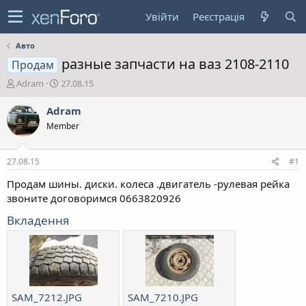
Увійти
Реєстрація
Авто
разные запчасти на ваз 2108-2110
Продам
А
Д
Adram
27.08.15
в
а
т
т
Adram
о
а
Member
р
с
т
т
е
в
27.08.15
#1
м
о
и
р
Продам шины. диски. колеса .двигатель -рулевая рейка
е
звоните договоримся 0663820926
н
н
Вкладення
я
SAM_7212.JPG
SAM_7210.JPG