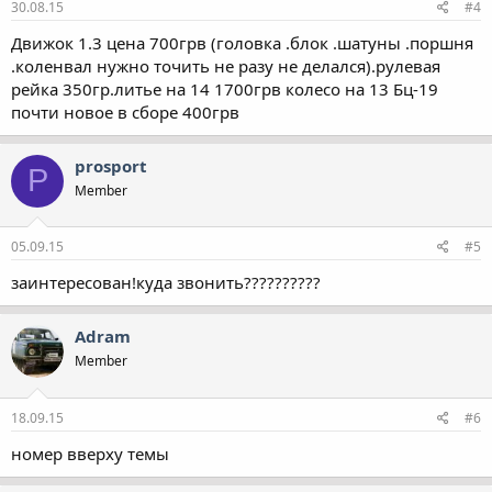
30.08.15
#4
Движок 1.3 цена 700грв (головка .блок .шатуны .поршня
.коленвал нужно точить не разу не делался).рулевая
рейка 350гр.литье на 14 1700грв колесо на 13 Бц-19
почти новое в сборе 400грв
prosport
P
Member
05.09.15
#5
заинтересован!куда звонить??????????
Adram
Member
18.09.15
#6
номер вверху темы