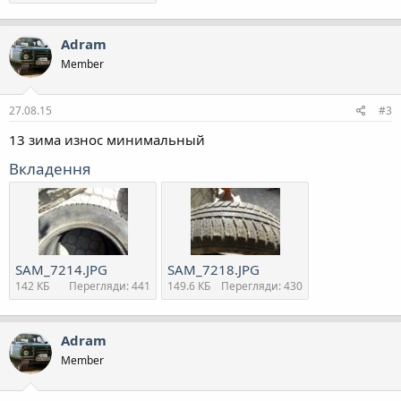
Adram
Member
27.08.15
#3
13 зима износ минимальный
Вкладення
SAM_7214.JPG
SAM_7218.JPG
142 КБ
Перегляди: 441
149.6 КБ
Перегляди: 430
Adram
Member