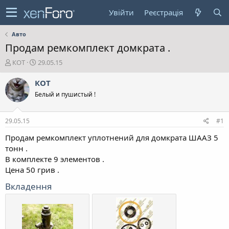
Увійти
Реєстрація
Авто
Продам ремкомплект домкрата .
А
Д
КОТ
29.05.15
в
а
т
т
КОТ
о
а
Белый и пушистый !
р
с
т
т
е
в
29.05.15
#1
м
о
и
р
Продам ремкомплект уплотнений для домкрата ШААЗ 5
е
тонн .
н
В комплекте 9 элементов .
н
Цена 50 грив .
я
Вкладення