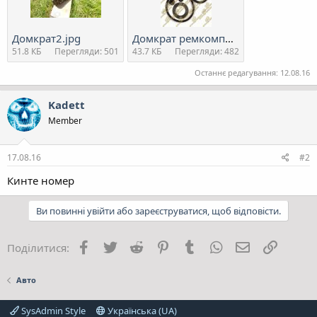
Домкрат2.jpg
Домкрат ремкомплект ШААЗ 5Т-2.jpg
51.8 КБ
Перегляди: 501
43.7 КБ
Перегляди: 482
Останнє редагування:
12.08.16
Kadett
Member
17.08.16
#2
Кинте номер
Ви повинні увійти або зареєструватися, щоб відповісти.
Facebook
Twitter
Reddit
Pinterest
Tumblr
WhatsApp
E-mail
Посила
Поділитися:
Авто
SysAdmin Style
Українська (UA)