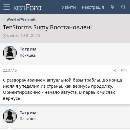
Увійти
Реєстрація
World of Warcraft
TenStorms Sumy Восстановлен!
А
Д
santos
31.01.15
в
а
т
т
Тагрим
о
а
Поняшка
р
с
т
т
е
в
22.07.15
#11
м
о
и
р
С разворачиванием актуальной базы траблы. До конца
е
июля я упедалил из страны, как вернусь продолжу.
н
Ориентировочно - начало августа. В первых числах
н
вернусь.
я
Тагрим
Поняшка