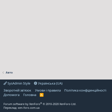
Авто
SysAdmin Style
Українська (UA)
Зворотній зв'язок
Умови і правила
Політика конфіденційності
Дoпoмoга
Головна
R
S
S
®
Forum software by XenForo
© 2010-2020 XenForo Ltd.
Переклад:
xen-foro.com.ua