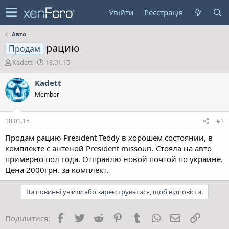
Увійти
Реєстрація
Авто
рацию
Продам
А
Д
Kadett
18.01.15
в
а
т
т
Kadett
о
а
Member
р
с
т
т
е
в
18.01.15
#1
м
о
и
р
Продам рацию President Teddy в хорошем состоянии, в
е
комплекте с антеной President missouri. Стояла на авто
н
примерно пол года. Отправлю новой почтой по украине.
н
Цена 2000грн. за комплект.
я
Ви повинні увійти або зареєструватися, щоб відповісти.
Facebook
Twitter
Reddit
Pinterest
Tumblr
WhatsApp
E-mail
Посила
Поділитися: