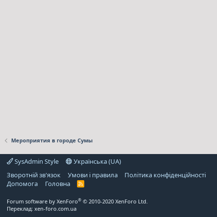
Мероприятия в городе Сумы
SysAdmin Style
Українська (UA)
Зворотній зв'язок
Умови і правила
Політика конфіденційності
Дoпoмoга
Головна
R
S
S
®
Forum software by XenForo
© 2010-2020 XenForo Ltd.
Переклад:
xen-foro.com.ua