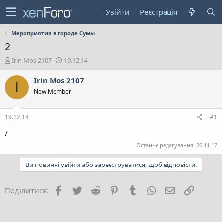
Увійти
Реєстрація
Мероприятия в городе Сумы
2
А
Д
Irin Mos 2107
19.12.14
в
а
т
т
Irin Mos 2107
I
о
а
New Member
р
с
т
т
е
в
19.12.14
#1
м
о
и
р
/
е
Останнє редагування:
26.11.17
н
н
Ви повинні увійти або зареєструватися, щоб відповісти.
я
Facebook
Twitter
Reddit
Pinterest
Tumblr
WhatsApp
E-mail
Посила
Поділитися: