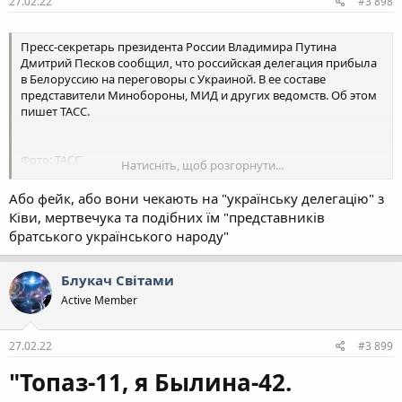
27.02.22
#3 898
Пресс-секретарь президента России Владимира Путина
Дмитрий Песков сообщил, что российская делегация прибыла
в Белоруссию на переговоры с Украиной. В ее составе
представители Минобороны, МИД и других ведомств. Об этом
пишет ТАСС.
Фото: ТАСС
Натисніть, щоб розгорнути...
«В соответствии с достигнутой договоренностью российская
делегация, состоящая из представителей МИД, Минобороны и
Або фейк, або вони чекають на "українську делегацію" з
других ведомств, включая администрацию президента,
Ківи, мертвечука та подібних їм "представників
прибыла в Белоруссию для переговоров с украинцами», -
братського українського народу"
заявил Песков.
Он уточнил, что переговоры об условиях мира пройдут в
Блукач Cвiтами
Гомеле. Москва полностью к ним готова и ждет украинскую
Active Member
сторону Об этом сообщает "Рамблер". Далее:
You must be registered for see links
27.02.22
#3 899
"Топаз-11, я Былина-42.