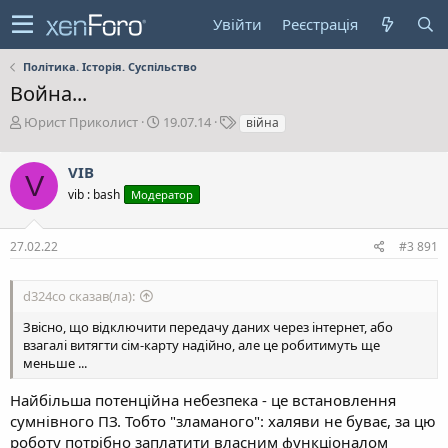
Увійти
Реєстрація
Політика. Історія. Суспільство
Война...
А
Д
Т
Юрист Приколист
19.07.14
війна
в
а
е
т
т
г
VIB
о
а
и
V
р
с
vib : bash
Модератор
т
т
е
в
27.02.22
#3 891
м
о
и
р
е
d324co сказав(ла):
н
н
Звісно, що відключити передачу даних через інтернет, або
я
взагалі витягти сім-карту надійно, але це робитимуть ще
меньше ...
Найбільша потенційна небезпека - це встановлення
сумнівного ПЗ. Тобто "зламаного": халяви не буває, за цю
роботу потрібно заплатити власним функціоналом