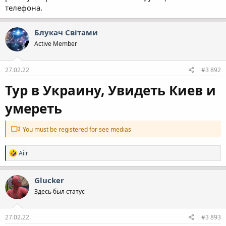
телефона.
Блукач Cвiтами
Active Member
27.02.22
#3 892
Тур в Украину, Увидеть Киев и
умереть
You must be registered for see medias
Р
Aiir
е
а
к
Glucker
ц
Здесь был статус
і
ї
:
27.02.22
#3 893