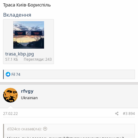
Траса Київ-Бориспіль
Вкладення
trasa_kbp.jpg
57.1 КБ
Перегляди: 243
Р
Fil 74
е
а
к
rfvgy
ц
Ukrainian
і
ї
:
27.02.22
#3 894
d324co сказав(ла):