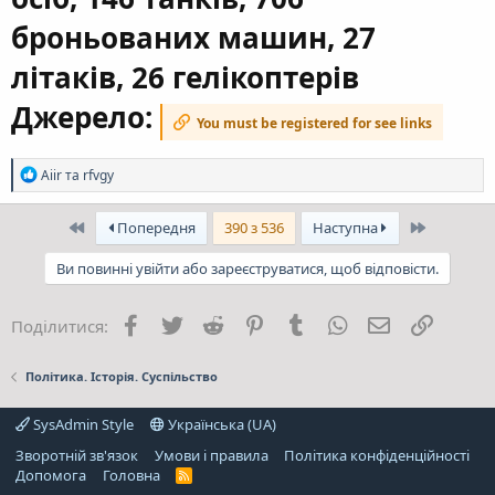
броньованих машин, 27
літаків, 26 гелікоптерів
Джерело:
You must be registered for see links
Р
Aiir
та
rfvgy
е
а
к
Перший
Останній
Попередня
390 з 536
Наступна
ц
і
Ви повинні увійти або зареєструватися, щоб відповісти.
ї
:
Facebook
Twitter
Reddit
Pinterest
Tumblr
WhatsApp
E-mail
Посила
Поділитися:
Політика. Історія. Суспільство
SysAdmin Style
Українська (UA)
Зворотній зв'язок
Умови і правила
Політика конфіденційності
Дoпoмoга
Головна
R
S