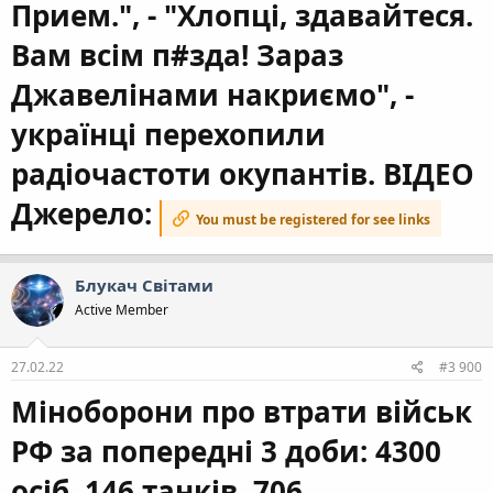
Прием.", - "Хлопці, здавайтеся.
Вам всім п#зда! Зараз
Джавелінами накриємо", -
українці перехопили
радіочастоти окупантів. ВIДЕО
Джерело:
You must be registered for see links
Блукач Cвiтами
Active Member
27.02.22
#3 900
Міноборони про втрати військ
РФ за попередні 3 доби: 4300
осіб, 146 танків, 706