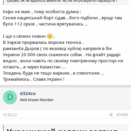
Цікаво, як їм вдалось вижити? Встигли розкрити парашути ?
Інфи не маю , тому особиста думка :
Схоже кацапський борт сідав , його підбили , вроді там
було 112 орків , частина врятувалась ...
І ще з свіжих новин
,
В Харків прорвалась ворожа техніка .
рамзанКа Дьіров ( по вказівці xyйла) напрвля в бік
України 20 000 своїх скажених собак . На флайт радарі
видно , вони навіть по своєму повітряному просторі не
літають , а через Казахстан ...
Тиждень буде не тещо жарким , а спекотним ...
Тримаймось . Слава Україні !
d324co
D
Well-Known Member
27.02.22
#3 895