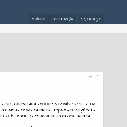
Увійти
Реєстрація
Пошук
#1
P5GZ-MX, оператива 2xDDR2 512 Mb 333MHz. На
ыло в моих силах сделать - торможение убрать
20 2Gb - комп их совершенно отказывается