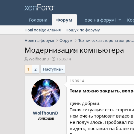
Головна
Форум
Нове на форумі
Ко
Нові повідомлення
Пошук по форуму
Нове на форумі
Форум
Техническая сторона вопрос
Модернизация компьютера
А
Д
WolfhounD
16.06.14
в
а
1
2
Наступна
т
т
о
а
р
с
16.06.14
т
т
Тему можно закрыть, вопр
е
в
м
о
и
р
День добрый.
е
Такая ситуация: есть старен
WolfhounD
н
нем очень тормозит видео в 
н
Волкодав
не получилось. Пробовал по
я
видеть, поставил на более н