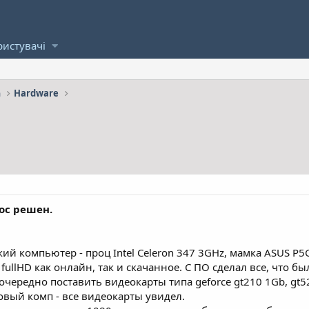
ристувачі
а
Hardware
ос решен.
ький компьютер - проц Intel Celeron 347 3GHz, мамка ASUS 
fullHD как онлайн, так и скачанное. С ПО сделал все, что б
очередно поставить видеокарты типа geforce gt210 1Gb, gt5
овый комп - все видеокарты увидел.