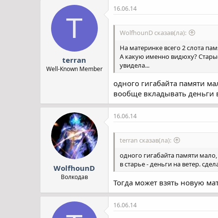
16.06.14
T
WolfhounD сказав(ла):
На материнке всего 2 слота памя
А какую именно видюху? Старые 
terran
увидела...
Well-Known Member
одного гигабайта памяти мало
вообще вкладывать деньги в 
16.06.14
terran сказав(ла):
одного гигабайта памяти мало, 
в старье - деньги на ветер. сде
WolfhounD
Волкодав
Тогда может взять новую мат
16.06.14