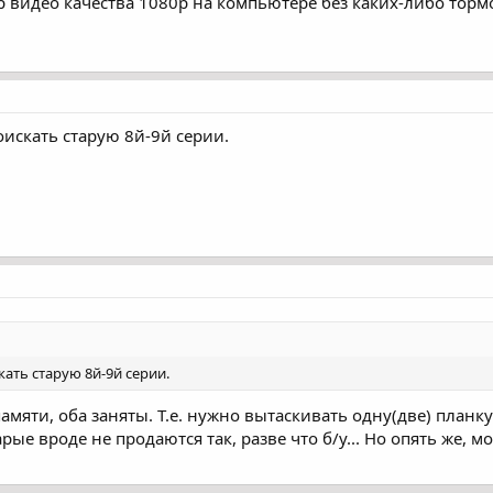
тр видео качества 1080p на компьютере без каких-либо тор
оискать старую 8й-9й серии.
ать старую 8й-9й серии.
амяти, оба заняты. Т.е. нужно вытаскивать одну(две) планку(
е вроде не продаются так, разве что б/у... Но опять же, мо