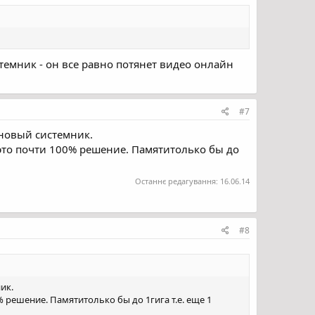
темник - он все равно потянет видео онлайн
#7
 новый системник.
 это почти 100% решение. Памятитолько бы до
Останнє редагування:
16.06.14
#8
ик.
% решение. Памятитолько бы до 1гига т.е. еще 1