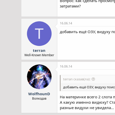
Вопрос: как сделать просмо
затратами?
16.06.14
T
добавить ещё ОЗУ, видуху п
terran
Well-Known Member
16.06.14
terran сказав(ла):
добавить ещё ОЗУ, видуху поиск
WolfhounD
На материнке всего 2 слота п
Волкодав
А какую именно видюху? Стары
разные видухи не увидела...