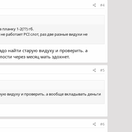
#4
планку 1-2(??) гб.
не работает PCI слот, раз две разные видухи не
надо найти старую видуху и проверить. а
лости через месяц мать здохнет.
#5
старую видуху и проверить. а вообще вкладывать деньги
#6