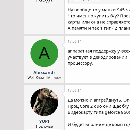
Волкодав
Ну вообще-то у мамки 945 чи
Что именно купить б/у? Проц
карты или она не справляется
А памяти и так 1 гиг - 2 план
17.06.14
A
аппаратная поддержку у-всех
участвует в декодировании. 
процессору.
Alexsandr
Well-Known Member
17.06.14
Да можно и апгрейднуть. Оп
Проц Core 2 duo они щас б\у
Видеокарту типа geforce 86
YUPI
И будет вполне еще комп го
Подполье