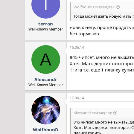
T
WolfhounD сказав(ла):
Тогда может взять новую мать 
terran
новых нету. проще продать 
Well-Known Member
без тормозов.
16.06.14
A
845 чипсет. много не выжат
Хотя. Мать держит некоторые
1гига т.е. еще 1 планку купит
Alexsandr
Well-Known Member
17.06.14
Alexsandr сказав(ла):
845 чипсет. много не выжать. 
Хотя. Мать держит некоторые Co
WolfhounD
планку купить.