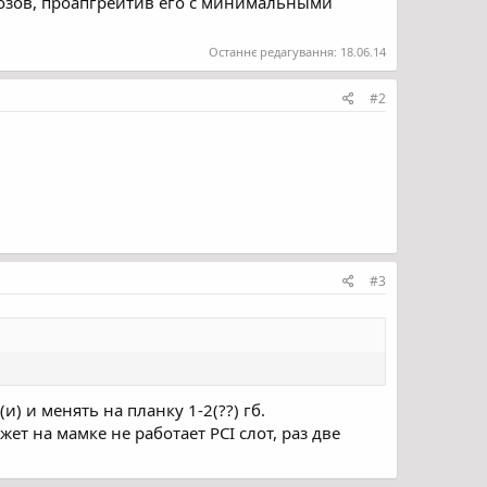
мозов, проапгрейтив его с минимальными
Останнє редагування:
18.06.14
#2
#3
и) и менять на планку 1-2(??) гб.
жет на мамке не работает PCI слот, раз две