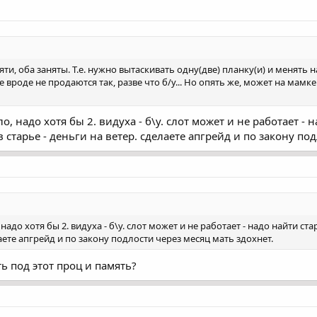
ти, оба заняты. Т.е. нужно вытаскивать одну(две) планку(и) и менять на 
вроде не продаются так, разве что б/у... Но опять же, может на мамке 
, надо хотя бы 2. видуха - б\у. слот может и не работает - 
старье - деньги на ветер. сделаете апгрейд и по закону под
надо хотя бы 2. видуха - б\у. слот может и не работает - надо найти 
лаете апгрейд и по закону подлости через месяц мать здохнет.
ь под этот проц и память?