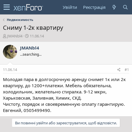
Увійти
Реєстрація
Недвижимость
Сниму 1-2к квартиру
А
Д
JMANbl4
11.06.14
в
а
т
т
JMANbl4
о
а
...searching...
р
с
т
т
е
в
11.06.14
#1
м
о
и
р
Молодая пара в долгосрочную аренду снимет 1к или 2к
е
квартиру, до 1200+платежи. Мебель обязательна,
н
холодильник, желательно стиралка. 9-12 мкрн,
н
Харьковская, Заливная, Химик, СКД.
я
Чистоту, порядок и своевременную оплату гарантирую.
Евгений, 0505499490.
Ви повинні увійти або зареєструватися, щоб відповісти.