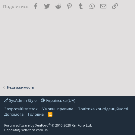
Facebook
Twitter
Reddit
Pinterest
Tumblr
WhatsApp
E-mail
Посила
Поділитися:
Недвижимость
SysAdmin Style
Українська (UA)
Зворотній зв'язок
Умови і правила
Політика конфіденційності
Дoпoмoга
Головна
R
S
S
®
Forum software by XenForo
© 2010-2020 XenForo Ltd.
Переклад:
xen-foro.com.ua