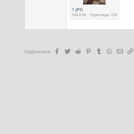
1.JPG
544.8 КБ
Перегляди: 339
Facebook
Twitter
Reddit
Pinterest
Tumblr
WhatsApp
E-mai
Поділитися: