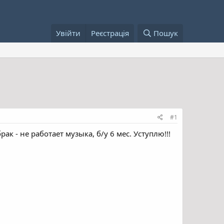
Увійти
Реєстрація
Пошук
#1
ак - не работает музыка, б/у 6 мес. Уступлю!!!