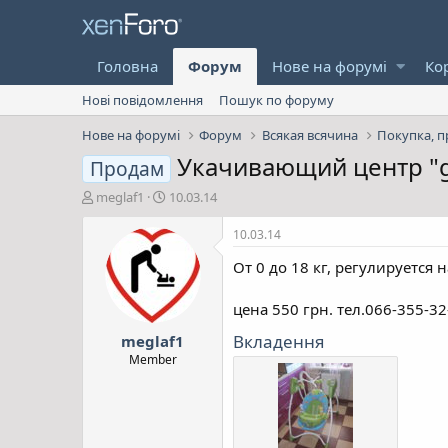
Головна
Форум
Нове на форумі
Ко
Нові повідомлення
Пошук по форуму
Нове на форумі
Форум
Всякая всячина
Покупка, п
Укачивающий центр "g
Продам
А
Д
meglaf1
10.03.14
в
а
т
т
10.03.14
о
а
От 0 до 18 кг, регулируется 
р
с
т
т
е
в
цена 550 грн. тел.066-355-32
м
о
Вкладення
meglaf1
и
р
е
Member
н
н
я