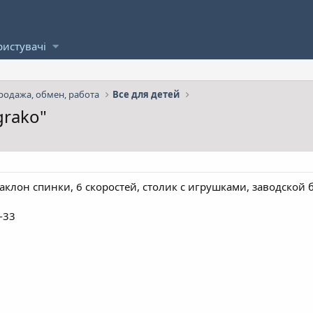
ристувачі
родажа, обмен, работа
Все для детей
rako"
наклон спинки, 6 скоростей, столик с игрушками, заводской бр
-33