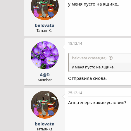
і
у меня пусто на ящике..
ї
:
belovata
ТатьянКа
18.12.14
belovata сказав(ла):
у меня пусто на ящике..
A@D
Отправила снова.
Member
25.12.14
Ань,теперь какие условия?
belovata
ТатьянКа