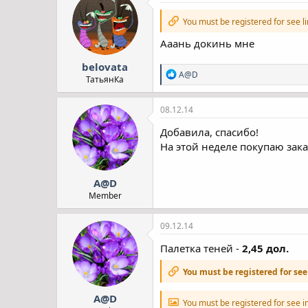
You must be registered for see l
Ааань докинь мне
belovata
Р
A@D
ТатьянКа
е
а
к
08.12.14
ц
і
Добавила, спасибо!
ї
На этой неделе покупаю зака
:
A@D
Member
09.12.14
Палетка теней -
2,45 дол.
You must be registered for see
A@D
You must be registered for see 