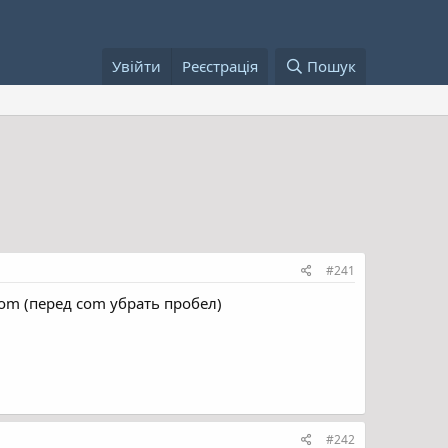
Увійти
Реєстрація
Пошук
#241
com (перед com убрать пробел)
#242