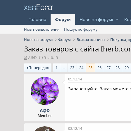
Головна
Форум
Нове на форумі
Ко
Нові повідомлення
Пошук по форуму
Нове на форумі
Форум
Всякая всячина
Покупка, п
Заказ товаров с сайта Iherb.co
А
Д
A@D
31.10.13
в
а
Попередня
1
...
23
24
25
26
27
28
29
т
т
о
а
р
с
05.12.14
т
т
Здравствуйте! Заказ можете 
е
в
м
о
и
р
е
A@D
н
н
Member
я
08.12.14