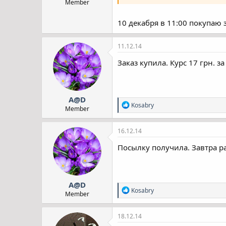
Member
10 декабря в 11:00 покупаю з
11.12.14
Заказ купила. Курс 17 грн. за
A@D
Р
Kosabry
Member
е
а
к
16.12.14
ц
і
Посылку получила. Завтра р
ї
:
A@D
Р
Kosabry
Member
е
а
к
18.12.14
ц