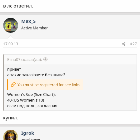
в лс ответил.
Max_S
Active Member
17.09.13
#27
Elina07 сказав(ла):
привет
а такие заказіваете без шипа?
You must be registered for see links
Women's Size (Size Chart):
40 (US Women's 10)
если под ноль, согласная
купил.
Igrok
zemlyanyn