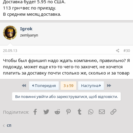
Доставка будет 5.95 по США.
113 грн+вес по приезду.
В среднем месяц доставка.
Igrok
zemlyanyn
20.09.13
#30
Чтобы был фришип надо ждать компанию, правильно? Я
подожду, может еще кто-то чего-то захочет, не хочется
платить за доставку почти столько же, сколько и за товар
Перший
Останній
Попередня
3 з 59
Наступна
Ви повинні увійти або зареєструватися, щоб відповісти.
Facebook
Twitter
Reddit
Pinterest
Tumblr
WhatsApp
E-mail
Посила
Поділитися:
СП