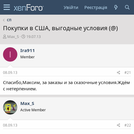
Увійти
Реєстрація
СП
Покупки в США, выгодные условия (@)
А
Д
Max_S
19.07.13
в
а
т
т
Ira911
I
о
а
Member
р
с
т
т
е
в
08.09.13
#21
м
о
и
р
Спасибо,Максим, за заказы и за сказочные условия.Ждём
е
с нетерпением.
н
н
я
Max_S
Active Member
08.09.13
#22