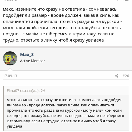
макс, извините что сразу не ответила - сомневалась
подойдет ли размер - вроде должен. заказ в силе. как
оплачивать?я прочитала что есть раздача на курской -
могу наличкой. если сегодня, то пожалуйста не очень
поздно - с малім не віберемся к терминалу. если не
трудно, ответьте в личку чтоб я сразу увидела
Max_S
Active Member
17.09.13
#26
Elina07 сказав(ла):
макс, извините что сразу не ответила - сомневалась подойдет
ли размер - вроде должен. заказ в силе. как оплачивать?я
прочитала что есть раздача на курской - могу наличкой. если
сегодня, то пожалуйста не очень поздно - с малім не віберемся
к терминалу. если не трудно, ответьте в личку чтоб я сразу
увидела