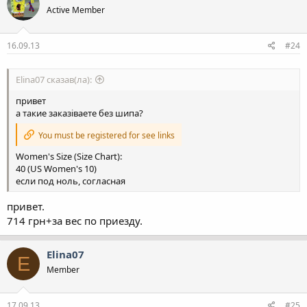
Active Member
16.09.13
#24
Elina07 сказав(ла):
привет
а такие заказіваете без шипа?
You must be registered for see links
Women's Size (Size Chart):
40 (US Women's 10)
если под ноль, согласная
привет.
714 грн+за вес по приезду.
Elina07
E
Member
17.09.13
#25