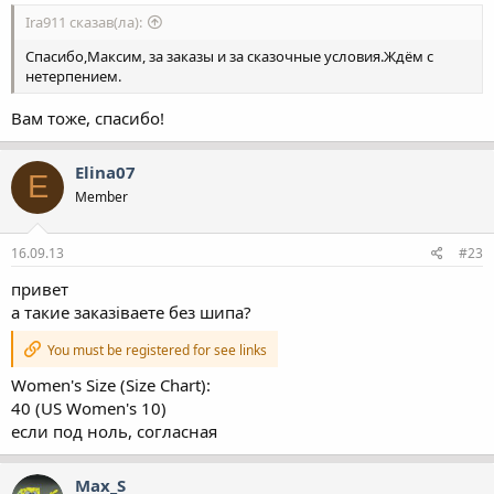
Ira911 сказав(ла):
Спасибо,Максим, за заказы и за сказочные условия.Ждём с
нетерпением.
Вам тоже, спасибо!
Elina07
E
Member
16.09.13
#23
привет
а такие заказіваете без шипа?
You must be registered for see links
Women's Size (Size Chart):
40 (US Women's 10)
если под ноль, согласная
Max_S