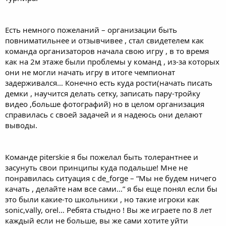
Есть немного пожеланий – организации быть
повниматильнее и отзывчивее , стал свидетелем как
команда организаторов начала свою игру , в то время
как на 2м этаже были проблемы у команд , из-за которых
они не могли начать игру в итоге чемпионат
задерживался… Конечно есть куда рости(начать писать
демки , научится делать сетку, записать пару-тройку
видео ,больше фотографий) но в целом организация
справилась с своей задачей и я надеюсь они делают
выводы.
Команде piterskie я бы пожелал быть толерантнее и
засунуть свои принципы куда подальше! Мне не
понравилась ситуация с de_forge – “Мы не будем ничего
качать , делайте нам все сами…” я бы еще понял если бы
это были какие-то школьники , но такие игроки как
sonic,vally, orel… Ребята стыдно ! Вы же играете по 8 лет
каждый если не больше, вы же сами хотите уйти