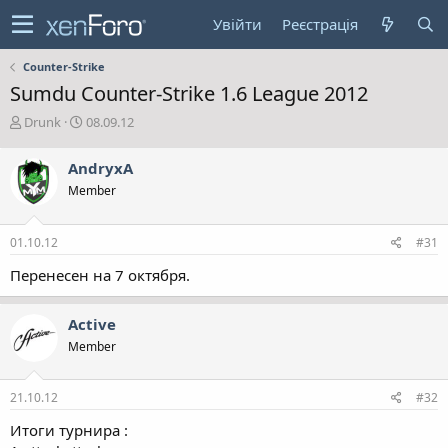
Увійти
Реєстрація
Counter-Strike
Sumdu Counter-Strike 1.6 League 2012
А
Д
Drunk
08.09.12
в
а
т
т
AndryxA
о
а
Member
р
с
т
т
е
в
01.10.12
#31
м
о
и
р
Перенесен на 7 октября.
е
н
н
Active
я
Member
21.10.12
#32
Итоги турнира :