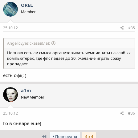
OREL
Member
25.10.12
#35
AngelicEyes сказав(ла):
Не знаю есть ли смысл организовывать чемпионаты на слабых
компьютерах, где фпс падает до 30.. Желание играть сразу
пропадает..
есть офк; )
a1m
New Member
25.10.12
#36
Го в январе еще)
Перший
Попередня
4 з 4