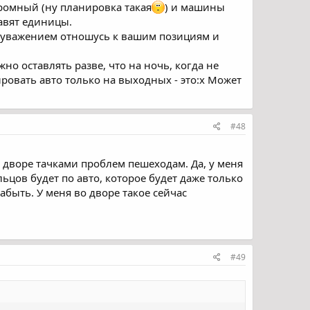
громный (ну планировка такая
) и машины
 двором для удобства, пусть и другие не ставят здесь,
тавят единицы.
 уважением отношусь к вашим позициям и
я хата с краю), нужно надавить людям на их проблемы
но оставлять разве, что на ночь, когда не
ировать авто только на выходных - это:x Может
#48
о дворе тачками проблем пешеходам. Да, у меня
ьцов будет по авто, которое будет даже только
абыть. У меня во дворе такое сейчас
#49