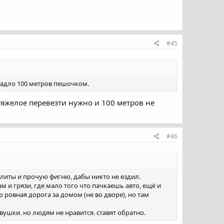
#45
 впадло 100 метров пешочком.
 тяжелое перевезти нужно и 100 метров не
#46
плиты и прочую фигню, дабы никто не ездил.
м и грязи, где мало того что пачкаешь авто, ещё и
 ровная дорога за домом (не во дворе), но там
вушки. но людям не нравится. ставят обратно.