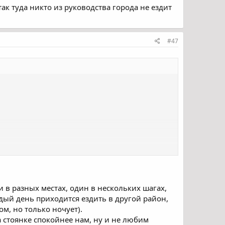
к туда никто из руководства города не ездит
#47
н.
жи в разных местах, один в нескольких шагах,
дый день приходится ездить в другой район,
ом, но только ночует).
а стоянке спокойнее нам, ну и не любим