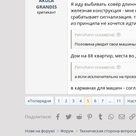
AKULA
Я иду выбивать ковёр длинно
GRANDIS
железная конструкция - мне 
критикант
срабатывает сигнализация. т
из принципа не хочется идти
Petruhann сказав(ла):
Половина увидит свои машины 
Дом на 88 квартир, места во
Petruhann сказав(ла):
а если исключительно на прое
в карманах для машин - согл
Попередня
1
2
3
4
5
6
7
...
11
Нас
Facebook
Twitter
Reddit
Pinterest
Tumblr
WhatsApp
E-mai
Поділитися:
Нове на форумі
Форум
Техническая сторона вопрос