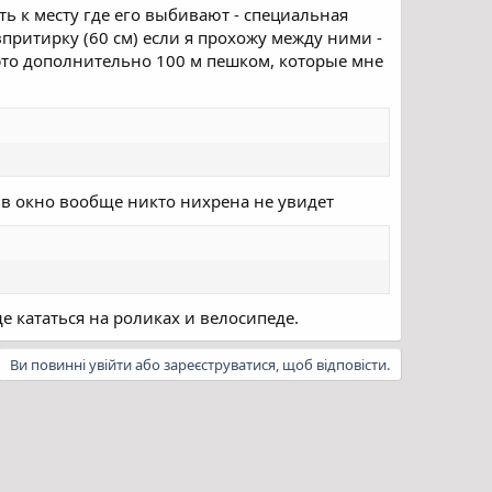
ть к месту где его выбивают - специальная
впритирку (60 см) если я прохожу между ними -
" это дополнительно 100 м пешком, которые мне
н в окно вообще никто нихрена не увидет
де кататься на роликах и велосипеде.
Ви повинні увійти або зареєструватися, щоб відповісти.