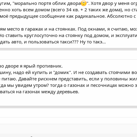
усть и другие здесь не мельтешат, мне об этом не напоминают!
угим, "морально портя облик двора
". Хотя двор у меня о
ко на стоянке - берется только по праздникам/ - я не могу ставить под
нно хоть всем домом (всего 34 кв. + 2 таких же дома), но с
бо что ж я самый лысый получаюсь?!
 моё предыдущее сообщение как радикальное. Абсолютно с
зание своего превосходства, ибо с самим такой проблемы не будет (мо
лорадства.
сть и другие ходят!
м место в гаражах и на стоянках. Под окнами, я считаю, мож
усть и другие ходят!
Но ставить круглосуточно на стоянку под домом, и эксплуат
авлю на стоянку/арендую гараж, поэтому пусть и другие так делают!
ть авто, и пользоваться такси??? Ну то такэ...
о дворе я ярый противник.
шину, надо ей купить и "домик". И не создавать стоячими в
 питаю. Давайте рискнем представить, если у половины жил
огда мы увидем утром? тогда о газонах и песочницах можно з
ваться на газонах между деревьев.