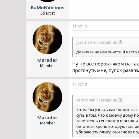
RaMoNVicious
3d artist
25.07.12
just_name сказав(ла):
Да никак не изменится. Я часто
Marader
Ну не все порожняком на так
Member
протянуть мне, пупок развяз
25.07.12
centropen сказав(ла):
хотел бы узнать как бороться 
суть в том, что к моему дому п
Marader
заливаешь генератор и остально
Member
бетонная хрень которую поста
убираю эту плиту, они сново по