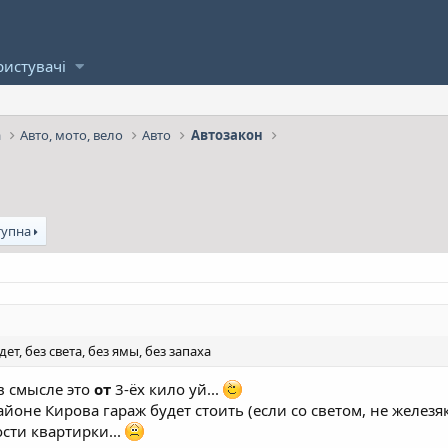
ристувачі
а
Авто, мото, вело
Авто
Автозакон
тупна
дет, без света, без ямы, без запаха
 в смысле это
от
3-ёх кило уй...
айоне Кирова гараж будет стоить (если со светом, не железяка
ости квартирки...