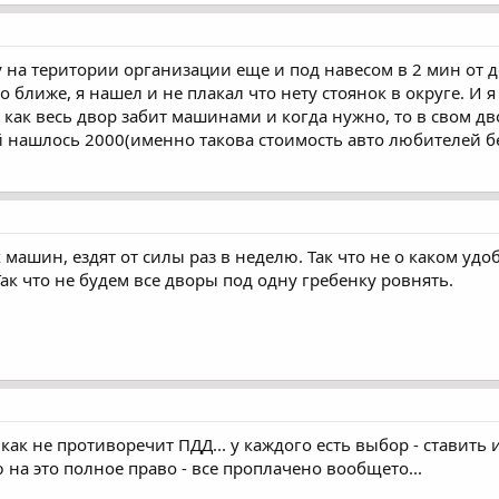
 на територии организации еще и под навесом в 2 мин от 
о ближе, я нашел и не плакал что нету стоянок в округе. И 
у как весь двор забит машинами и когда нужно, то в свом дв
й нашлось 2000(именно такова стоимость авто любителей бес
 машин, ездят от силы раз в неделю. Так что не о каком удо
 Так что не будем все дворы под одну гребенку ровнять.
, как не противоречит ПДД... у каждого есть выбор - ставить и
ю на это полное право - все проплачено вообщето...