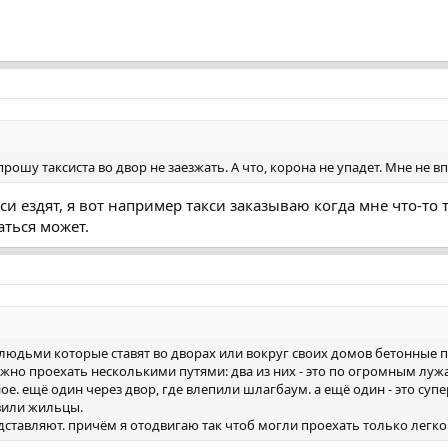
 прошу таксиста во двор не заезжать. А что, корона не упадет. Мне не
си ездят, я вот например такси заказываю когда мне что-то
аться может.
с людьми которые ставят во дворах или вокруг своих домов бетонные 
ожно проехать несколькими путями: два из них - это по огромным лужа
е. ещё один через двор, где влепили шлагбаум. а ещё один - это супер
вили жильцы.
дставляют. причём я отодвигаю так чтоб могли проехать только легко