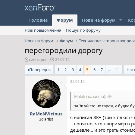
Головна
Форум
Нове на форумі
Ко
Нові повідомлення
Пошук по форуму
Нове на форумі
Форум
Техническая сторона вопрос
перегородили дорогу
А
Д
centropen
24.07.12
в
а
Попередня
1
2
3
4
5
6
7
...
11
Нас
т
т
о
а
р
с
25.07.12
т
т
е
в
Malok сказав(ла):
м
о
и
р
за 3к уй это не гараж, а будка бу
е
RaMoNVicious
н
я написал 3К
+
(три к плюс) -
н
3d artist
...понятно, что например в р
я
дешевле... и это треть стоим