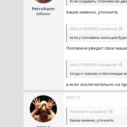
И не создавать стоячими во д
Petruhann
Какие именно, уточните.
Забанен
AKULA GRANDIS сказав(ла):
если у половины жильцов будет 
Половина увидит свои маши
AKULA GRANDIS сказав(ла):
тогда о газонах и песочницах 
а если исключительно на пр
25.07.12
Petruhann сказав(ла):
Какие именно, уточните.