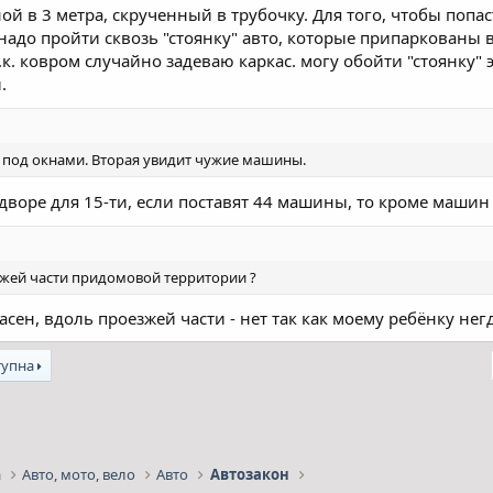
й в 3 метра, скрученный в трубочку. Для того, чтобы попас
надо пройти сквозь "стоянку" авто, которые припаркованы 
.к. ковром случайно задеваю каркас. могу обойти "стоянку
.
под окнами. Вторая увидит чужие машины.
 дворе для 15-ти, если поставят 44 машины, то кроме маши
зжей части придомовой территории ?
асен, вдоль проезжей части - нет так как моему ребёнку нег
тупна
l
Посилання
а
Авто, мото, вело
Авто
Автозакон