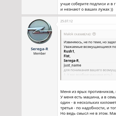
учше соберите подписи и в 
и незнают о ваших лужах ))
25.07.12
Malok сказав(ла):
Извиняюсь, не по теме, но заде
Уважаемые возмущающиеся по 
Serega-R
Rush1
,
Member
Fist
,
Serega-R
,
just_name
для понимания вашего возмуще
1. У вас вообще машина есть?
2. Вы на ней ездите?
3. У вас собственный дом и маш
4. У вас квартира, но машину ст
Меня из ярых противников, 
5. У вас квартира, но машину ст
У меня есть машина, а в семь
6. Дорогая ли ваша машина? (>$5
один - в нескольких киломе
Сразу даю аналитические ответ
третья - по надобности, и то
Думаю, в большинстве, такими
Но ведь смысл не в этом. М